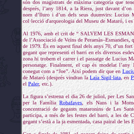
són dos magistrats de màxima categoria que tenen
després, l’any 1814, a la Riera, just davant d’on
nom d’Iluro i d’un dels seus duumvirs: Lucius M
col·lecció d'arqueologia del Museu de Mataró, i es 
Al 1976, amb el crit de “ SALVEM LES ESMAN
de l’Associació de Veïns de Peramàs–Esmandies, q
de 1979. És en aquest final dels anys 70, d’un fort
gegant que representi el barri en els diversos esde
zona hi trobem el carrer i el passatge de Lucius M
personatge. Finalment, el cap és modelat l’any
conegut com a “Joe”. Així podem dir que en
Luci
de Mataró (després vindran la
Laia Sigil·lata
, en
P
el
Paler
, etc.).
La figura s’estrena el dia 26 de juliol, per Les Sa
per la Família
Robafaves
, els Nans i la Mome
concentració de gegants mataronins de Les Sante
participa, a més de les festes del barri, a les de 
gegant s’està a la ja esmentada, casa pairal de les