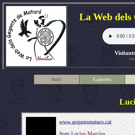
La Web dels
Visitant
Usu
Inici
Galeries
Luc
www.gegantsmataro.cat
Lucius Marcius
Nom: