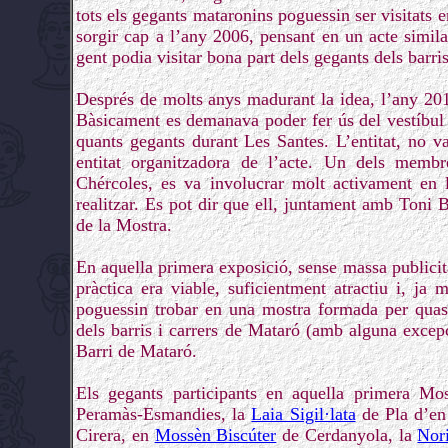
tots els gegants mataronins poguessin ser visitats
sorgir cap a l’any 2006, pensant en un acte simila
gent podia visitar bona part dels gegants dels barri
Després de molts anys madurant la idea, l’any 20
Bàsicament es demanava poder fer ús del vestíbul (
quants gegants durant Les Santes. L’entitat, no v
entitat organitzadora de l’acte. Un dels memb
Chércoles, es va involucrar molt activament en l
realitzar. Es pot dir que ell, juntament amb Toni
de la Mostra.
En aquella primera exposició, sense massa publicita
pràctica era viable, suficientment atractiu i, ja
poguessin trobar en una mostra formada per quasi
dels barris i carrers de Mataró (amb alguna exce
Barri de Mataró.
Els gegants participants en aquella primera M
Peramàs-Esmandies, la
Laia Sigil·lata
de Pla d’en
Cirera, en
Mossèn Biscúter
de Cerdanyola, la
Nor