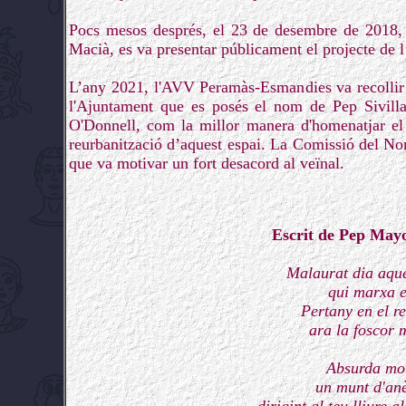
Pocs mesos després, el 23 de desembre de 2018, a
Macià, es va presentar públicament el projecte de 
L’any 2021, l'AVV Peramàs-Esmandies va recollir u
l'Ajuntament que es posés el nom de Pep Sivilla 
O'Donnell, com la millor manera d'homenatjar el m
reurbanització d’aquest espai. La Comissió del Nom
que va motivar un fort desacord al veïnal.
Escrit de Pep Mayo
Malaurat dia aquel
qui marxa e
Pertany en el re
ara la foscor m
Absurda mot
un munt d'anè