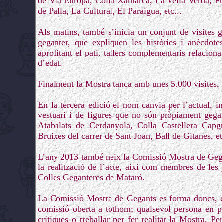
de Via Europa, Colla Xamarca, La Vella Verda, Fu
de Palla, La Cultural, El Paraigua, etc...
Als matins, també s’inicia un conjunt de visites
geganter, que expliquen les històries i anècdote
aprofitant el pati, tallers complementaris relaciona
d’edat.
Finalment la Mostra tanca amb unes 5.000 visites, 
En la tercera edició el nom canvia per l’actual, i
vestuari i de figures que no són pròpiament gega
Atabalats de Cerdanyola, Colla Castellera Capgr
Bruixes del carrer de Sant Joan, Ball de Gitanes, et
L’any 2013 també neix la Comissió Mostra de Geg
la realització de l’acte, així com membres de le
Colles Geganteres de Mataró.
La Comissió Mostra de Gegants es forma doncs, co
comissió oberta a tothom; qualsevol persona en pot
crítiques o treballar per fer realitat la Mostra. P