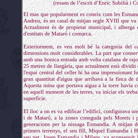
(resum de l’escrit d’Enric Subifià i C
El mas que popularment es coneix com les Esmandie
Andreu, és un casal de mitjan segle XVIII que va 
Actualment és de propietat municipal, i alberga 
d'entitats de Mataró i comarca.
Exteriorment, es veu molt bé la categoria del ca
dimensions molt considerables. La part que conserv
amb una bonica entrada amb volta catalana de rajo
25 metres de llargària, que actualment està dividit
l'espai central del celler hi ha una impressionant f
gran quantitat d'aigua que arribava a la finca de 
Aquesta mina que portava aigua a la torre havia 
en aquell moment de les terres, va iniciar els treba
superfície.
El lloc a on es va edificar l’edifici, configurava u
i de Mataró, a la zones coneguda pels Morets i 
generacions per la nissaga Esmandia. A mitjan d
primers terrenys, el seu fill, Miquel Esmandia i Ho
seu net, Josep Esmandia i Milans, va aconseguir l