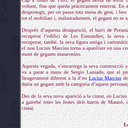
Cap a finals de 1981, el gegant deixa de sortir i
voltant, fins que queda pràcticament enterrat. En 
desprotegit, per on passa tota mena de gent, i ben 
tot el mobiliari i, malauradament, el gegant no se s
Després d’aquesta desaparició, el barri de Peram
recuperat l’edifici de Les Esmandies, la nova a
recuperar, també, la seva figura antiga i carismàti
el nou Lucius Marcius torna a aparèixer en una cer
munt de gegants mataronins.
Aquesta vegada, s’encarrega la seva construcció a l
va a parar a mans de Sergio Laniado, que el pint
lleugerament diferent a la d’en
Lucius Marcius
de 
duria un gegant amb la categoria d’aquest personat
Des de la seva nova aparició a la ciutat, en Lucius
a gairebé totes les festes dels barris de Mataró,
ciutat.
L