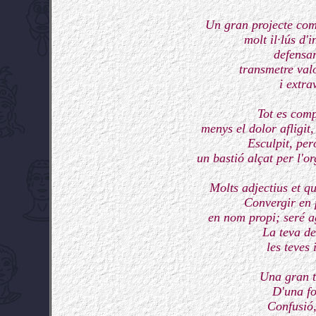
Un gran projecte comú
molt il·lús d'
defensar
transmetre val
i extra
Tot es comp
menys el dolor afligit,
Esculpit, per
un bastió alçat per l'or
Molts adjectius et qu
Convergir en 
en nom propi; seré ag
La teva de
les teves 
Una gran tr
D'una fo
Confusió,