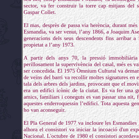
sector, va fer construir la torre cap mitjans del 
Gaspar Collet.
El mas, desprès de passa via herència, durant més
Esmandia, va ser venut, l’any 1866, a Joaquim Ase
generacions dels seus descendents fins arribar a
propietat a l’any 1973.
A partir dels anys 70, la pressió immobiliàri
perillosament la supervivència del casal, més es va
ser concedida. El 1975 Òmnium Cultural va demanar 
de veïns del barri va recollir moltes signatures en e
tala dels arbres dels jardins, provocant que el movi
era un edifici icònic de la ciutat. Es va fer una g
amics, familiars i coneguts es van passar una nit,
aquestes enderroquessin l’edifici. Tota aquesta gen
ho van aconseguir.
El Pla General de 1977 va incloure les Esmandies i
alhora el consistori va iniciar la incoació d'un e
Nacional. L'octubre de 1980 el consistori acordava