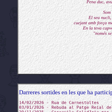
Pena duc, avu
Som 
El seu nucli,
cuejant amb força me
En la teva capv
"només se
Darreres sortides en les que ha partici
14/02/2026 - Rua de Carnestoltes
03/01/2026 - Rebuda al Patge Reial de