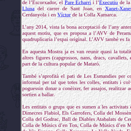
de l’Escorxador, el
Pare Echarri
i l’
Executiu
de la
Lluna
del carrer de Sant Joan, en
Xanet-Xane
Cerdanyola i en
Víctor
de la Colla Xamarca.
L’any 2014, vista la bona acceptació de l’any anteri
aquest motiu, que es proposa a l’AVV de Peramà
quadruplicaria l’espai original. L’AVV també es fa 
En aquesta Mostra ja es van reunir quasi la total
altres figures (capgrossos, nans, dracs, cavallets,
part de la cultura popular de Mataró.
També s’aprofità el pati de Les Esmandies per c
informal per tal que totes les colles, entitats i co
poguessin donar a conèixer, fer assajos, realitzar a
sortien a ballar.
Les entitats o grups que es sumen a les activitat
Dimecres Flabiol, Els Garrofers, Colla del Mossèn
Colla del Godrac, Ball de Diables Atabalats de Cer
Colla de Músics d’en Ton, Colla de Músics d’en M