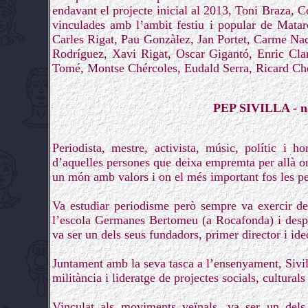
endavant el projecte inicial al 2013, Toni Braza,
vinculades amb l’ambit festiu i popular de Matar
Carles Rigat, Pau Gonzàlez, Jan Portet, Carme Na
Rodríguez, Xavi Rigat, Oscar Gigantó, Enric Cl
Tomé, Montse Chércoles, Eudald Serra, Ricard Ché
PEP SIVILLA - no
Periodista, mestre, activista, músic, polític i
d’aquelles persones que deixa empremta per allà on
un món amb valors i on el més important fos les p
Va estudiar periodisme però sempre va exercir de
l’escola Germanes Bertomeu (a Rocafonda) i despr
va ser un dels seus fundadors, primer director i id
Juntament amb la seva tasca a l’ensenyament, Sivill
militància i lideratge de projectes socials, culturals 
Vinculat als moviments veïnals, va ser un dels