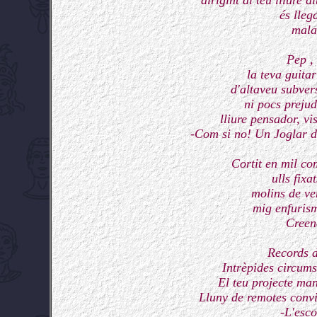
dirigint al teu lliure a
és lleg
mala
Pep ,
la teva guita
d'altaveu subvers
ni pocs prejud
lliure pensador, vi
-Com si no! Un Joglar de
Cortit en mil co
ulls fixa
molins de ven
mig enfurism
Creenç
Records d
Intrèpides circums
El teu projecte man
Lluny de remotes convi
-L'esc