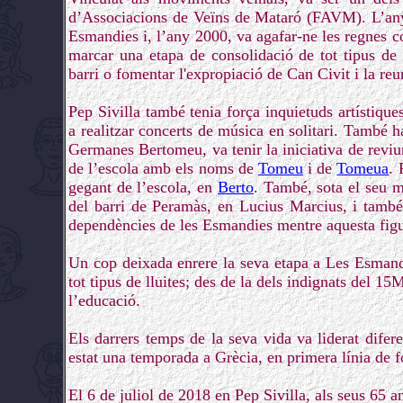
d’Associacions de Veïns de Mataró (FAVM). L’any
Esmandies i, l’any 2000, va agafar-ne les regnes c
marcar una etapa de consolidació de tot tipus de
barri o fomentar l'expropiació de Can Civit i la reu
Pep Sivilla també tenia força inquietuds artístique
a realitzar concerts de música en solitari. També 
Germanes Bertomeu, va tenir la iniciativa de reviu
de l’escola amb els noms de
Tomeu
i de
Tomeua
. 
gegant de l’escola, en
Berto
. També, sota el seu m
del barri de Peramàs, en Lucius Marcius, i també 
dependències de les Esmandies mentre aquesta figu
Un cop deixada enrere la seva etapa a Les Esmandie
tot tipus de lluites; des de la dels indignats del 15M
l’educació.
Els darrers temps de la seva vida va liderat difere
estat una temporada a Grècia, en primera línia de f
El 6 de juliol de 2018 en Pep Sivilla, als seus 65 a