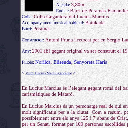
3,80m
Alçada:
Barri de Peramàs-Esmandie
Entitat:
Colla Gegantera del Lucius Marcius
Colla:
Batukada
Acompanyament musical habitual:
Peramàs
Barri:
Antoni Pruna i retocat per en Sergio La
Constructor:
2001 (El gegant original va ser construït el 1
Any:
Norilca
,
Elisenda
,
Senyoreta Haris
Fillols:
<
>
Veure Lucius Marcius anterior
En Lucius Marcius és l’elegant gegant romà del ba
carismàtiques de Mataró.
En Lucius Marcius és un personatge real de qui en
molt significatiu per a la ciutat. Com a resum, 
possiblement entre els anys 125 i 7 abans de Crist,
per un Senat, format per 100 persones escollides 