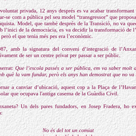
oluntat privada, 12 anys després es va acabar transformant
iar-se com a pública pel seu model “transgressor” que proposav
nquista. Model, que també després de la Transició, no va queda
mb l’inici de la democràcia, es va decidir la transformació de l
 però el que tenia més pes era l’econòmic.
7, amb la signatura del conveni d’integració de l’Anxan
tivament de ser un centre privat per passar a ser públic.
serrat:
Que l’escola passés a ser pública, em va saber molt 
mb què la vam fundar, però els anys han demostrat que no va s
rnar a canviar d’ubicació, aquest cop a la Plaça de l’Hava
solar que ocupava l'antiga caserna de la Guàrdia Civil.
Anxaneta? Un dels pares fundadors, en Josep Fradera, ho e
a:
No és del tot un comiat