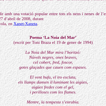
r amb una votació popular entre tots els nens i nenes de l’es
 27 d’abril de 2008, durant
scola, en
Xanet-Xaneta
.
Poema ‘La Noia del Mar’
(escrit per Toni Braza el 19 de gener de 1994)
La Noia del Mar mira l’horitzó:
Núvols negres, ones braves,
cel cobert, fred, foscor,
gotes glaçades que cauen com espases.
El vent bufa, el tro esclata,
els llamps dansen il·luminant les aigües,
aigües fredes com el gel,
i perilloses com les flames.
Mentre, la tempesta s’enrabia.