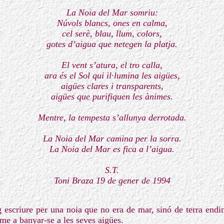
La Noia del Mar somriu:
Núvols blancs, ones en calma,
cel serè, blau, llum, colors,
gotes d’aigua que netegen la platja.
El vent s’atura, el tro calla,
ara és el Sol qui il·lumina les aigües,
aigües clares i transparents,
aigües que purifiquen les ànimes.
Mentre, la tempesta s’allunya derrotada.
La Noia del Mar camina per la sorra.
La Noia del Mar es fica a l’aigua.
S.T.
Toni Braza 19 de gener de 1994
escriure per una noia que no era de mar, sinó de terra endin
me a banyar-se a les seves aigües.