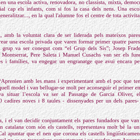
olien una escola activa, renovadora, no classista, mixta, democ
al cap els infants, com si fos la casa dels nens. Una esco
neralitzar..., en la qual l'alumne fos el centre de tota activit
s, amb la voluntat clara de ser liderada pels mateixos pare
ar una escola privada que varen formar primer quatre pares 
l grup va ser conegut com “el Grup dels Sis”; Josep Frad
Montserrat, Pere Saleta i Manuel Cusachs van ser els fun
es i famílies, va engegar un engranatge que avui encara pe
 “Aprenien amb les mans i experimentant amb el poc que te
aquell model i van bellugar-se molt per aconseguir el primer e
a situar l’escola va ser al Passatge de Garcia Oliver,
 cadires noves i 8 taules - dissenyades per un dels pares- 
a, i el van decidir conjuntament els pares fundadors que van 
an catalana com són els castells, representava molt bé la u
al apuntar que el nen que corona els castells lingüísticamen