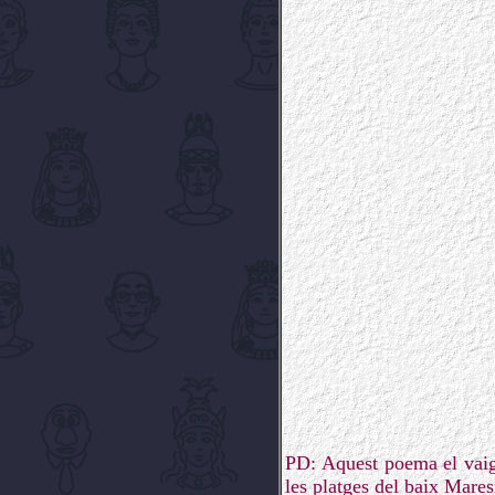
PD: Aquest poema el vaig 
les platges del baix Mares