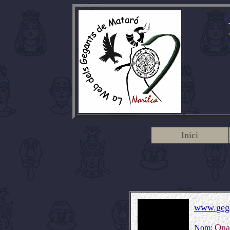
Inici
www.gega
Ona
Nom: