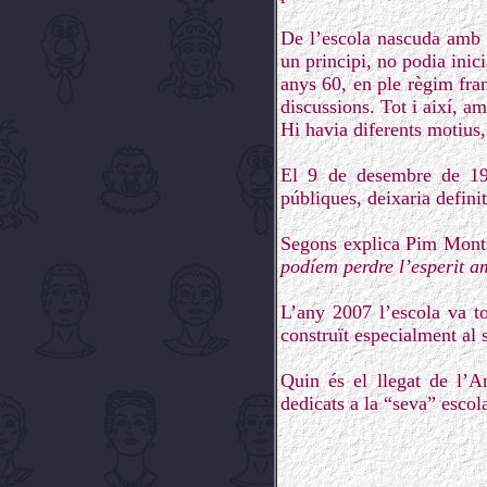
De l’escola nascuda amb v
un principi, no podia inic
anys 60, en ple règim fra
discussions. Tot i així, a
Hi havia diferents motius,
El 9 de desembre de 198
públiques, deixaria defini
Segons explica Pim Mont
podíem perdre l’esperit a
L’any 2007 l’escola va to
construït especialment al 
Quin és el llegat de l’
dedicats a la “seva” escol