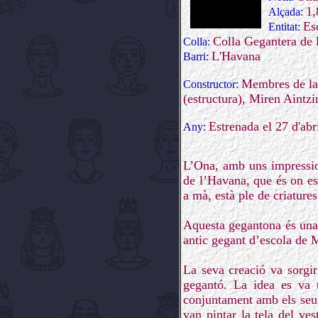
1
Alçada:
Es
Entitat:
Colla Gegantera de 
Colla:
L'Havana
Barri:
Membres de la 
Constructor:
(estructura), Miren Aintzi
Estrenada el 27 d'abr
Any:
L’Ona, amb uns impression
de l’Havana, que és on est
a mà, està ple de criatures
Aquesta gegantona és una 
antic gegant d’escola de 
La seva creació va sorgir
gegantó. La idea es va t
conjuntament amb els seus
van pintar la tela del ve