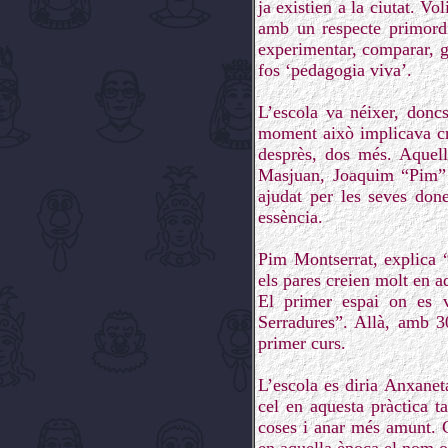
ja existien a la ciutat. V
amb un respecte primordi
experimentar, comparar, ge
fos ‘pedagogia viva’.
L’escola va néixer, donc
moment això implicava cre
desprès, dos més. Aquel
Masjuan, Joaquim “Pim” 
ajudat per les seves don
essència.
Pim Montserrat, explica
els pares creien molt en 
El primer espai on es v
Serradures”. Allà, amb 30
primer curs.
L’escola es diria Anxanet
cel en aquesta pràctica t
coses i anar més amunt. C