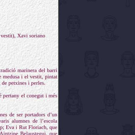
vestit), Xavi soriano
radició marinera del barri
 medusa i el vestit, pintat
 de petxines i perles.
é pertany el conegut i més
anes de ser portadors d’un
varis alumnes de l’escola
p; Eva i Rut Floriach, que
 Aintzine Belaustegui, que