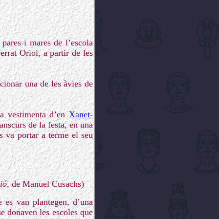
 pares i mares de l’escola
rat Oriol, a partir de les
cionar una de les àvies de
ova vestimenta d’en
Xanet-
anscurs de la festa, en una
s va portar a terme el seu
ió
, de Manuel Cusachs)
ue es van plantegen, d’una
ue donaven les escoles que