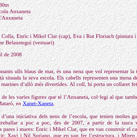
,80m
cola Anxaneta
l'Anxaneta
Colla, Enric i Mikel Clar (cap), Eva i Rut Floriach (pintura i 
ne Belaustegui (vestuari)
il de 2008
ants ulls blaus de mar, és una nena que vol representar la t
à situada la seva escola. Els cabells representen una mena de
 marines d’allò més divertides. Al coll, hi porta un collaret fet
de les varies figures que té l’Anxaneta, col·legi al que tamb
Mataró, en
Xanet-Xaneta
.
 d’una iniciativa dels nens de l’escola, que tenien moltes g
reballar a poc a poc, des de 2007, a partir de la tasca 
 pares i mares: Enric i Mikel Clar, que en van construir el ca
stit; Xavi i Nil Soriano, que en van fer l’estructura, i Miren