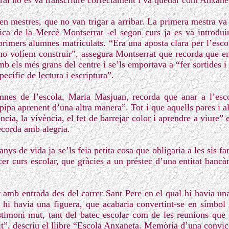
ral no es va transcriure correctament i va quedar com Anxane
en mestres, que no van trigar a arribar. La primera mestra v
ca de la Mercè Montserrat -el segon curs ja es va introdui
primers alumnes matriculats. “Era una aposta clara per l’esco
ho volíem construir”, assegura Montserrat que recorda que en
 els més grans del centre i se’ls emportava a “fer sortides i a
ecífic de lectura i escriptura”.
nes de l’escola, Maria Masjuan, recorda que anar a l’esco
ipa aprenent d’una altra manera”. Tot i que aquells pares i
ència, la vivència, el fet de barrejar color i aprendre a viure” 
ecorda amb alegria.
ys de vida ja se’ls feia petita cosa que obligaria a les sis f
er curs escolar, que gràcies a un préstec d’una entitat bancàr
r amb entrada des del carrer Sant Pere en el qual hi havia un
 hi havia una figuera, que acabaria convertint-se en símbol i
stimoni mut, tant del batec escolar com de les reunions que 
nit”, descriu el llibre “Escola Anxaneta. Memòria d’una convic