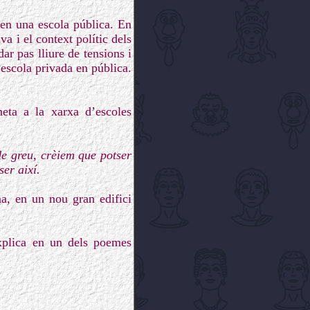
 en una escola pública. En
a i el context polític dels
r pas lliure de tensions i
’escola privada en pública.
eta a la xarxa d’escoles
de greu, crèiem que potser
er així.
na, en un nou gran edifici
xplica en un dels poemes