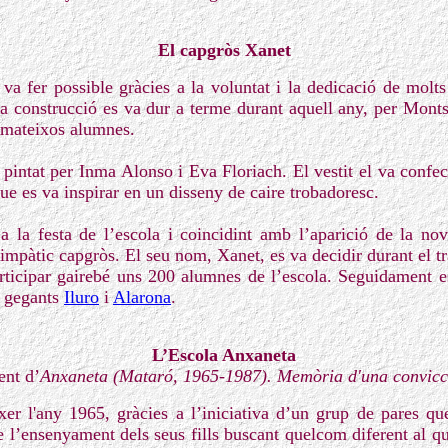
El capgròs Xanet
va fer possible gràcies a la voluntat i la dedicació de molts
a construcció es va dur a terme durant aquell any, per Montser
s mateixos alumnes.
 pintat per Inma Alonso i Eva Floriach. El vestit el va confec
ue es va inspirar en un disseny de caire trobadoresc.
 la festa de l’escola i coincidint amb l’aparició de la n
 simpàtic capgròs. El seu nom, Xanet, es va decidir durant el tr
rticipar gairebé uns 200 alumnes de l’escola. Seguidament e
s gegants
Iluro
i
Alarona
.
L’Escola Anxaneta
ent d’
Anxaneta (Mataró, 1965-1987). Memòria d'una convicc
er l'any 1965, gràcies a l’iniciativa d’un grup de pares q
e l’ensenyament dels seus fills buscant quelcom diferent al q