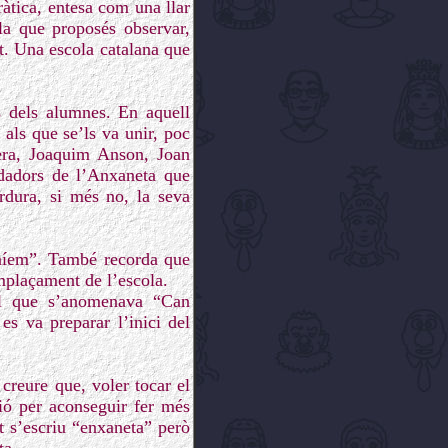
ràtica, entesa com una llar
la que proposés observar,
at. Una escola catalana que
s dels alumnes. En aquell
als que se’ls va unir, poc
era, Joaquim Anson, Joan
dadors de l’Anxaneta que
rdura, si més no, la seva
níem”. També recorda que
mplaçament de l’escola.
 el que s’anomenava “Can
es va preparar l’inici del
creure que, voler tocar el
nió per aconseguir fer més
t s’escriu “enxaneta” però