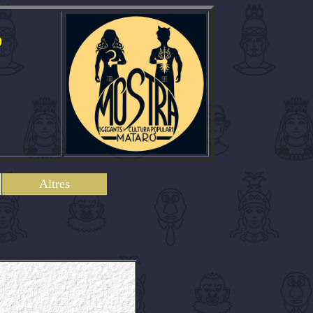
ó
Altres