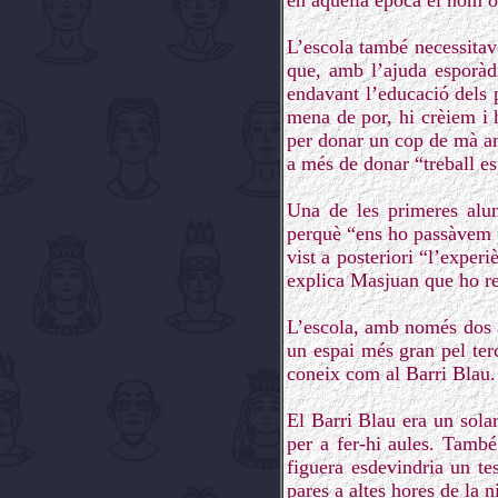
en aquella època el nom o
L’escola també necessitav
que, amb l’ajuda esporàdi
endavant l’educació dels 
mena de por, hi crèiem i 
per donar un cop de mà amb
a més de donar “treball esp
Una de les primeres alum
perquè “ens ho passàvem p
vist a posteriori “l’experi
explica Masjuan que ho r
L’escola, amb només dos an
un espai més gran pel terc
coneix com al Barri Blau.
El Barri Blau era un sola
per a fer-hi aules. També
figuera esdevindria un te
pares a altes hores de la 