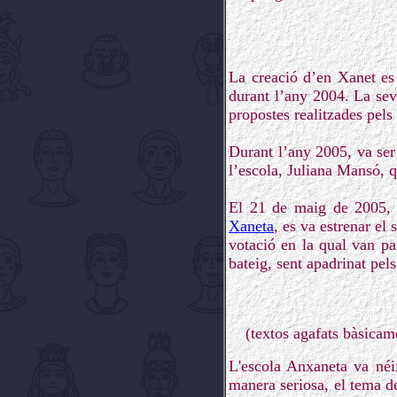
La creació d’en Xanet es 
durant l’any 2004. La sev
propostes realitzades pel
Durant l’any 2005, va ser
l’escola, Juliana Mansó, q
El 21 de maig de 2005, a
Xaneta
, es va estrenar el
votació en la qual van pa
bateig, sent apadrinat pel
(textos agafats bàsicam
L'escola Anxaneta va néix
manera seriosa, el tema d