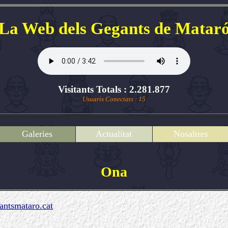
La Web dels Gegants de Matar
Visitants Totals : 2.281.877
Usuaris Conectats : 15
Galeries
Actualitat
Nosaltres
Ona
ntsmataro.cat