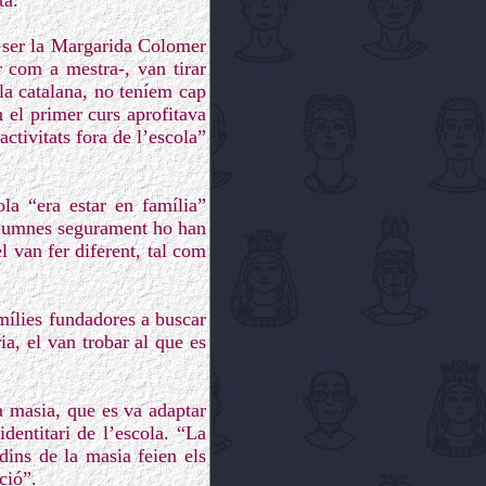
ta.
a ser la Margarida Colomer
r com a mestra-, van tirar
la catalana, no teníem cap
 el primer curs aprofitava
ctivitats fora de l’escola”
la “era estar en família”
 alumnes segurament ho han
el van fer diferent, tal com
amílies fundadores a buscar
ia, el van trobar al que es
a masia, que es va adaptar
dentitari de l’escola. “La
dins de la masia feien els
ció”.