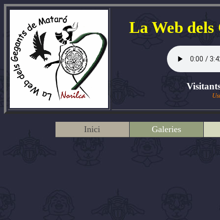
La Web dels
Visitant
Us
Inici
Galeries