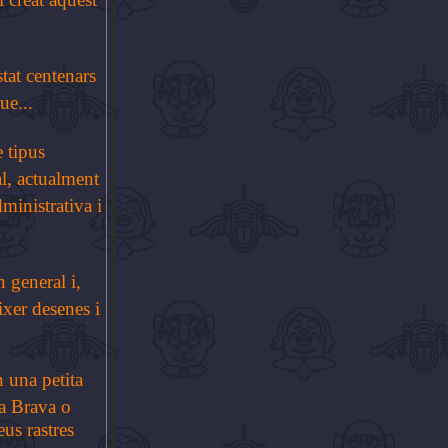
tat centenars
ue...
e tipus
l, actualment
ministrativa i
 general i,
xer desenes i
 una petita
ta Brava o
us rastres