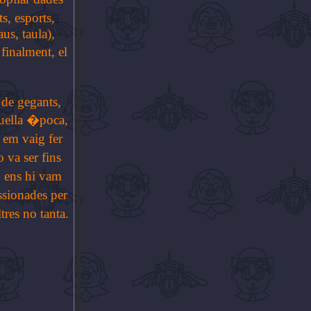
s, esports,
aus, taula),
 finalment, el
 de gegants,
quella �poca,
 em vaig fer
va ser fins
, ens hi vam
ssionades per
res no tanta.