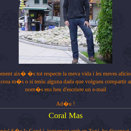
ent aix� �s tot respecte la meva vida i les meves aficion
 cosa m�s o si teniu alguna dada que volgueu compartir a
nom�s ens heu d'escriure un e-mail
Ad�u !
Coral Mas
u! S�c la Coral i, juntament amb en Toni, he dissenyat i