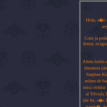
Hola, s�c e
an
Com ja pode
dreta), m'agr
Altres hobis 
literatura (d
Stephen Kin
milers de ba
mica oblidat 
al Trivial)
(de fet, s�c 
(tamb�, de 