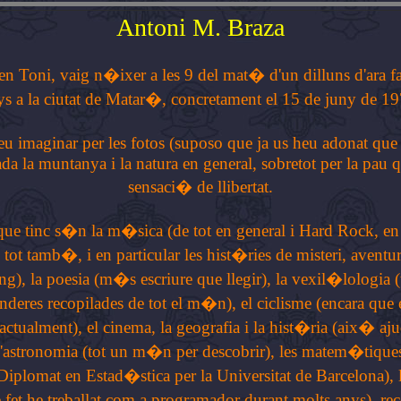
Antoni M. Braza
n Toni, vaig n�ixer a les 9 del mat� d'un dilluns d'ara f
ys a la ciutat de Matar�, concretament el 15 de juny de 19
u imaginar per les fotos (suposo que ja us heu adonat que 
ada la muntanya i la natura en general, sobretot per la pau qu
sensaci� de llibertat.
que tinc s�n la m�sica (de tot en general i Hard Rock, en p
e tot tamb�, i en particular les hist�ries de misteri, avent
g), la poesia (m�s escriure que llegir), la vexil�lologia (t
nderes recopilades de tot el m�n), el ciclisme (encara que 
actualment), el cinema, la geografia i la hist�ria (aix� a
, l'astronomia (tot un m�n per descobrir), les matem�tiques
Diplomat en Estad�stica per la Universitat de Barcelona),
fet he treballat com a programador durant molts anys), rec