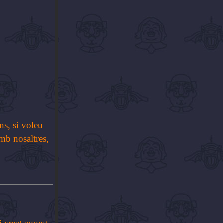
s, si voleu
mb nosaltres,
 creat aquest