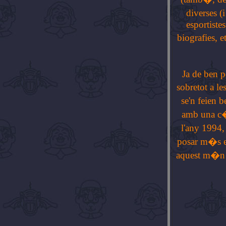
diverses (
esportistes
biografies, e
Ja de ben p
sobretot a l
se'n feien 
amb una c�m
l'any 1994,
posar m�s en
aquest m�n i