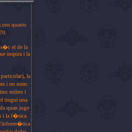
a uns quants
70.
s�c el de la
e inspira i la
articular), la
ures i un nom:
inc milers i
el tingui una
juda quan jugo
 i la f�sica
 l'inform�tica
opilar dades