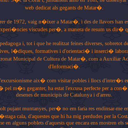
web dedicat als gegants de Matar�.
rer de 1972, vaig n�ixer a Matar�, i des de llavors han es
experi�ncies viscudes per�, a manera de resum us dir� q
dagoga i, tot i que he realitzat feines diverses, sobretot d
ves, l�diques, formatives i d'orientaci� i inserci� labora
atronat Municipal de Cultura de Matar�, com a Auxiliar Ad
d'Informaci�.
'excursionisme aix� com visitar pobles i llocs d'inter�s en
i� pel m�n geganter, ha estat l'excusa perfecte per a con�i
desenes de municipis de Catalunya i d'arreu.
olt pujant muntanyes, per� no em faria res endinsar-me en
staga cala, d'aquestes que hi ha mig perdudes per la Cos
me en alguns poblets d'aquests que encara ens mostren els se