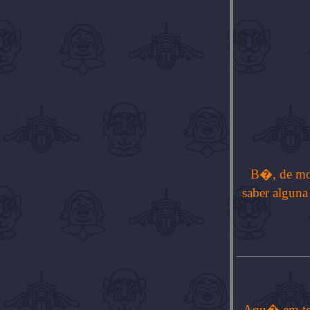
B�, de mom
saber alguna
Aqu� em teni