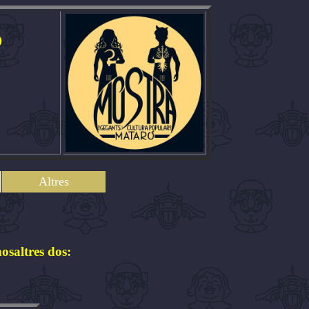
ó
Altres
osaltres dos: