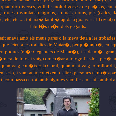
i quan dic diverses, vull dir molt diverses: de pa�sos, ciutat
, fruites, divinitats, religions, animals, noms, jocs (cartes, d
tc, etc, etc .... tot aix� tamb� ajuda a guanyar al Trivial) i
fabul�s m�n dels gegants.
etit anava amb els meus pares o la meva tieta a les trobades
es que feien a les rodalies de Matar�, perqu� aqu�, en a
ben poques (ra�: Geganters de Matar�), i ja de m�s gran,
era de fotos i vaig comen�ar a fotografiar-los, per� no 
 quan vaig con�ixer la Coral, quan m'hi vaig, o millor dit
 serio, i vam anar coneixent d'altres persones tamb� apa
, com passa en tot, amb algunes vam fer amistat i amb d'alt