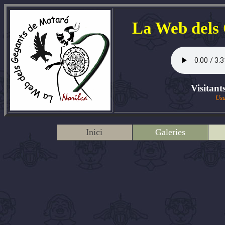
La Web dels
Visitant
Usu
Inici
Galeries