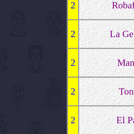
2
Robaf
2
La Ge
2
Man
2
Ton
2
El P