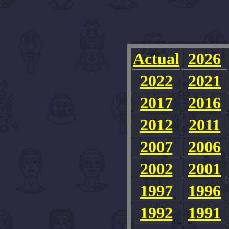
Actual
2026
2022
2021
2017
2016
2012
2011
2007
2006
2002
2001
1997
1996
1992
1991