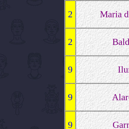
2
Maria d
2
Bald
9
Ilu
9
Alar
9
Garr