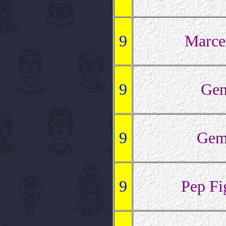
9
Marcel
9
Ge
9
Gem
9
Pep Fi