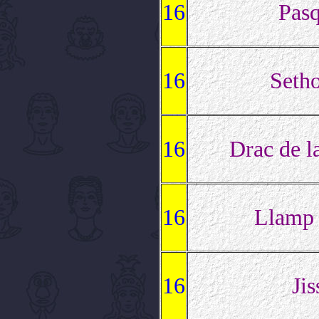
16
Pasq
16
Seth
16
Drac de l
16
Llamp
16
Jis