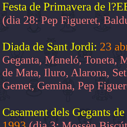
Festa de Primavera de l?
(dia 28:
Pep Figueret, Bal
Diada de Sant Jordi:
23 ab
Geganta, Maneló, Toneta, M
de Mata, Iluro, Alarona, Se
Gemet, Gemina, Pep Figuer
Casament dels Gegants de 
1993
(dia 3:
Mossèn Biscúte