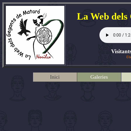
La Web dels
Visitant
Us
Inici
Galeries