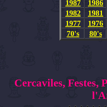
1987
1986
1982
1981
1977
1976
70's
80's
Cercaviles, Festes,
l'A