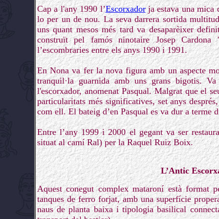
Cap a l'any 1990 l’
Escorxador
ja estava una mica de
lo per un de nou. La seva darrera sortida multitud
uns quant mesos més tard va desaparèixer definit
construït pel famós ninotaire Josep Cardona 
l’escombraries entre els anys 1990 i 1991.
En Nona va fer la nova figura amb un aspecte mol
tranquil·la guarnida amb uns grans bigotis. Va 
l'escorxador, anomenat Pasqual. Malgrat que el seu 
particularitats més significatives, set anys després
com ell. El bateig d’en Pasqual es va dur a terme du
Entre l’any 1999 i 2000 el gegant va ser restaurat
situat al camí Ral) per la Raquel Ruiz Boix.
L’Antic Escorx
Aquest conegut complex mataroní està format per
tanques de ferro forjat, amb una superfície propera
naus de planta baixa i tipologia basilical connec