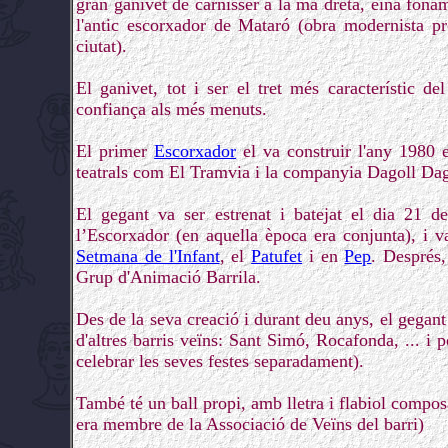
gran ganivet de carnisser a la mà dreta, eina foname
l'antic escorxador de Mataró (obra modernista pr
ciutat).
El ganivet, tot i ser el tret més característic de
confiança als més menuts.
El primer
Escorxador
el va construir l'any 1980 
teatrals com El Tramvia i la companyia Dagoll Da
El gegant va ser estrenat i batejat el dia 21 d
l’Escorxador (en aquella època era conjunta), i v
Setmana de l'Infant
, el
Patufet
i en
Pep
. Després,
Grup d'Animació Barrila.
Des de la seva creació i durant deu anys, el gegant v
d'altres barris veïns: Sant Simó, Rocafonda, ... i 
celebrar les seves festes separadament).
També té un ball propi, amb lletra i flabiol compos
era membre de la Associació de Veïns del barri)