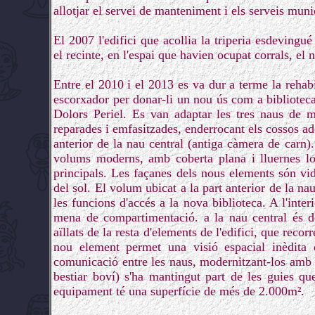
allotjar el servei de manteniment i els serveis muni
El 2007 l'edifici que acollia la triperia esdevingué
el recinte, en l'espai que havien ocupat corrals, el
Entre el 2010 i el 2013 es va dur a terme la rehabil
escorxador per donar-li un nou ús com a biblioteca 
Dolors Periel. Es van adaptar les tres naus de 
reparades i emfasitzades, enderrocant els cossos ado
anterior de la nau central (antiga càmera de carn)
volums moderns, amb coberta plana i lluernes lo
principals. Les façanes dels nous elements són vid
del sol. El volum ubicat a la part anterior de la nau
les funcions d'accés a la nova biblioteca. A l'inter
mena de compartimentació. a la nau central és de
aïllats de la resta d'elements de l'edifici, que reco
nou element permet una visió espacial inèdita d
comunicació entre les naus, modernitzant-los amb t
bestiar boví) s'ha mantingut part de les guies que
equipament té una superfície de més de 2.000m².