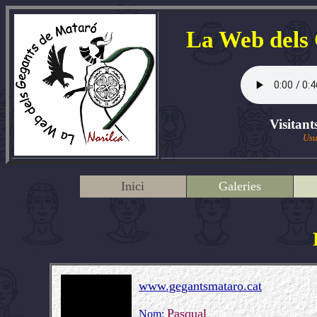
La Web dels
Visitant
Usu
Inici
Galeries
www.gegantsmataro.cat
Pasqual
Nom: