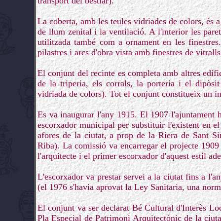
transport del bestiar).
La coberta, amb les teules vidriades de colors, és 
de llum zenital i la ventilació. A l'interior les p
utilitzada també com a ornament en les finestres. 
pilastres i arcs d'obra vista amb finestres de vitralls
El conjunt del recinte es completa amb altres edifici
de la triperia, els corrals, la porteria i el dipò
vidriada de colors). Tot el conjunt constitueix un 
Es va inaugurar l'any 1915. El 1907 l'ajuntament h
escorxador municipal per substituir l'existent en 
afores de la ciutat, a prop de la Riera de Sant S
Riba). La comissió va encarregar el projecte 1909
l'arquitecte i el primer escorxador d'aquest estil ad
L'escorxador va prestar servei a la ciutat fins a l'
(el 1976 s'havia aprovat la Ley Sanitaria, una norm
El conjunt va ser declarat Bé Cultural d'Interès Lo
Pla Especial de Patrimoni Arquitectònic de la ciuta