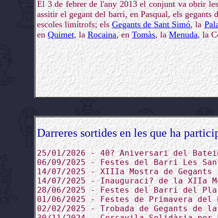
El 3 de febrer de l'any 2013 el conjunt va obrir l
assitir el gegant del barri, en Pasqual, els gegants 
escoles limítrofs; els
Gegants de Sant Simó
, la
Pal
en
Quimet
, la
Rocaina
, en
Tomàs
, la
Menuda
, la 
Darreres sortides en les que ha partici
25/01/2026 - 40? Aniversari del Batei
06/09/2025 - Festes del Barri Les San
14/07/2025 - XIIIa Mostra de Gegants 
14/07/2025 - Inauguraci? de la XIIa M
28/06/2025 - Festes del Barri del Pla
01/06/2025 - Festes de Primavera del 
02/02/2025 - Trobada de Gegants de la
30/11/2024 - Cercavila Solidària per 