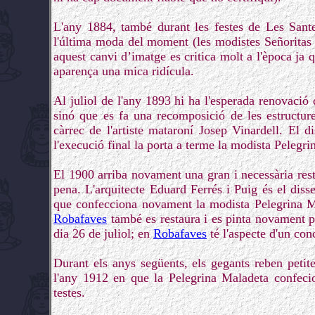
L'any 1884, també durant les festes de Les Santes
l'última moda del moment (les modistes Señoritas M
aquest canvi d’imatge es critica molt a l'època ja q
aparença una mica ridícula.
Al juliol de l'any 1893 hi ha l'esperada renovació
sinó que es fa una recomposició de les estructur
càrrec de l'artiste mataroní Josep Vinardell. El d
l'execució final la porta a terme la modista Pelegr
El 1900 arriba novament una gran i necessària rest
pena. L'arquitecte Eduard Ferrés i Puig és el dis
que confecciona novament la modista Pelegrina Ma
Robafaves
també es restaura i es pinta novament pe
dia 26 de juliol; en
Robafaves
té l'aspecte d'un con
Durant els anys següents, els gegants reben petit
l'any 1912 en que la Pelegrina Maladeta confecio
testes.