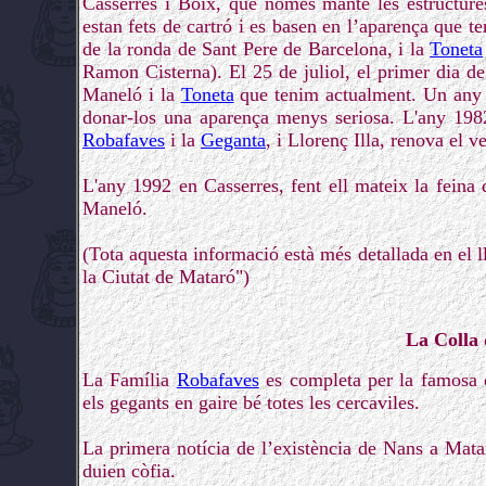
Casserres i Boix, que només manté les estructure
estan fets de cartró i es basen en l’aparença que te
de la ronda de Sant Pere de Barcelona, i la
Toneta
Ramon Cisterna). El 25 de juliol, el primer dia d
Maneló i la
Toneta
que tenim actualment. Un any mé
donar-los una aparença menys seriosa. L'any 1982
Robafaves
i la
Geganta
, i Llorenç Illa, renova el v
L'any 1992 en Casserres, fent ell mateix la feina de
Maneló.
(Tota aquesta informació està més detallada en el l
la Ciutat de Mataró")
La Colla
La Família
Robafaves
es completa per la famosa c
els gegants en gaire bé totes les cercaviles.
La primera notícia de l’existència de Nans a Mataró
duien còfia.