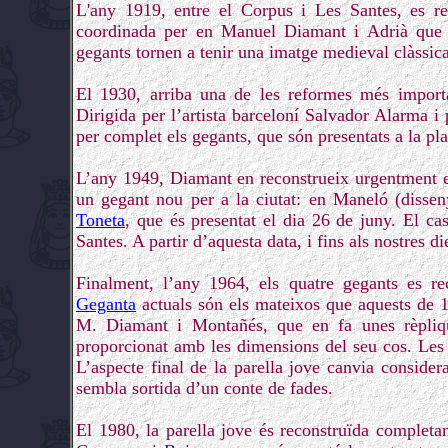
L'any 1919, entre el Corpus i Les Santes, es re
coordinada per en Manuel Diamant i Adrià que es 
gegants tornen a tenir una imatge medieval clàssic
El 1930, arriba una de les reformes més importa
Dirigida per l’artista barceloní Salvador Alarma i
per complet els gegants, que són presentats a la pl
L’any 1949, Diamant en reconstrueix urgentment els
un gegant nou per a la ciutat: en Maneló (disseny
Toneta
, que és presentat el dia 26 de juny. El ca
Santes. A partir d’aquesta data, i fins als nostres d
Finalment, l’any 1964, els quatre gegants es r
Geganta
actuals són els mateixos que aquests de 1
M. Diamant i Montañés, que en fa unes rèpliqu
proporcionat amb les dimensions del seu cos. Les n
L’aspecte final de la parella jove canvia conside
sembla sortida d’un conte de fades.
El 1980, la parella jove és reconstruïda complet