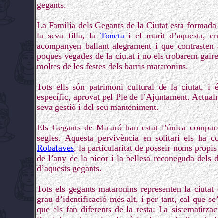
gegants.
La Família dels Gegants de la Ciutat està formada
la seva filla, la
Toneta
i el marit d’aquesta, e
acompanyen ballant alegrament i que contrasten 
poques vegades de la ciutat i no els trobarem gaireb
moltes de les festes dels barris mataronins.
Tots ells són patrimoni cultural de la ciutat, 
específic, aprovat pel Ple de l’Ajuntament. Actualm
seva gestió i del seu manteniment.
Els Gegants de Mataró han estat l’única compars
segles. Aquesta pervivència en solitari els ha c
Robafaves
, la particularitat de posseir noms propis
de l’any de la picor i la bellesa reconeguda dels 
d’aquests gegants.
Tots els gegants mataronins representen la ciutat
grau d’identificació més alt, i per tant, cal que s
que els fan diferents de la resta: La sistematitzac