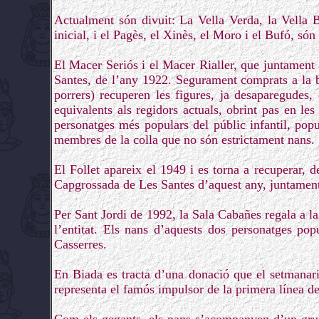
Actualment són divuit: La Vella Verda, la Vella 
inicial, i el Pagès, el Xinès, el Moro i el Bufó, són
El Macer Seriós i el Macer Rialler, que juntament
Santes, de l’any 1922. Segurament comprats a la 
porrers) recuperen les figures, ja desaparegudes
equivalents als regidors actuals, obrint pas en le
personatges més populars del públic infantil, pop
membres de la colla que no són estrictament nans.
El Follet apareix el 1949 i es torna a recuperar, 
Capgrossada de Les Santes d’aquest any, juntament
Per Sant Jordi de 1992, la Sala Cabañes regala a la
l’entitat. Els nans d’aquests dos personatges po
Casserres.
En Biada es tracta d’una donació que el setmanar
representa el famós impulsor de la primera línea de