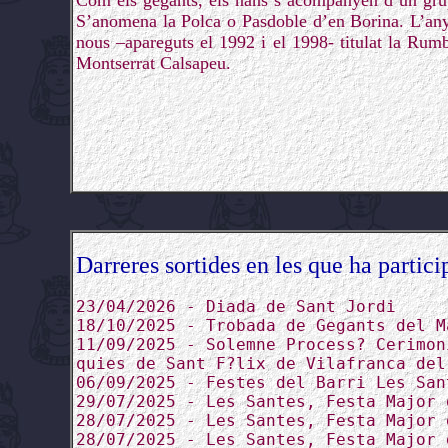
Com els gegants, els nans s’acompanyen d’un grup 
S’anomena la Polca o Pasdoble d’en Borina. L’any 
nous –apareguts el 1992 i el 1998- titulat la Rum
Montserrat Calsapeu.
Darreres sortides en les que ha partici
23/04/2026 - Diada de Sant Jordi
18/10/2025 - Trobada de Gegants del M
11/09/2025 - Solemne Process? Cerimon
quies de Sant F?lix de Vilafranca del
06/09/2025 - Festes del Barri Les San
29/07/2025 - Les Santes, Festa Major 
28/07/2025 - Les Santes, Festa Major 
28/07/2025 - Les Santes, Festa Major 