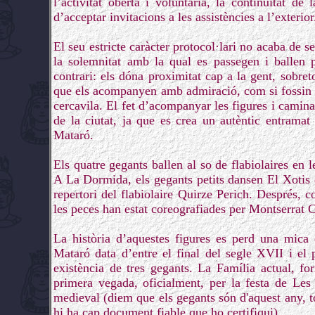
l’activitat oberta i voluntària, la continuïtat de
d’acceptar invitacions a les assistències a l’exterior
El seu estricte caràcter protocol·lari no acaba de 
la solemnitat amb la qual es passegen i ballen p
contrari: els dóna proximitat cap a la gent, sobret
que els acompanyen amb admiració, com si fossin 
cercavila. El fet d’acompanyar les figures i camin
de la ciutat, ja que es crea un autèntic entramat
Mataró.
Els quatre gegants ballen al so de flabiolaires en le
A La Dormida, els gegants petits dansen El Xotis 
repertori del flabiolaire Quirze Perich. Després, 
les peces han estat coreografiades per Montserrat 
La història d’aquestes figures es perd una mica 
Mataró data d’entre el final del segle XVII i el
existència de tres gegants. La Família actual, 
primera vegada, oficialment, per la festa de Les
medieval (diem que els gegants són d'aquest any, to
hi ha cap document fiable que ho certifiqui).