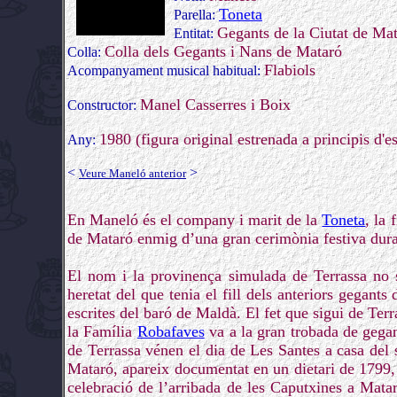
Toneta
Parella:
Gegants de la Ciutat de Ma
Entitat:
Colla dels Gegants i Nans de Mataró
Colla:
Flabiols
Acompanyament musical habitual:
Manel Casserres i Boix
Constructor:
1980 (figura original estrenada a principis d'es
Any:
<
>
Veure Maneló anterior
En Maneló és el company i marit de la
Toneta
, la 
de Mataró enmig d’una gran cerimònia festiva dura
El nom i la provinença simulada de Terrassa no s
heretat del que tenia el fill dels anteriors gegant
escrites del baró de Maldà. El fet que sigui de Terr
la Família
Robafaves
va a la gran trobada de gegant
de Terrassa vénen el dia de Les Santes a casa del 
Mataró, apareix documentat en un dietari de 1799, 
celebració de l’arribada de les Caputxines a Matar