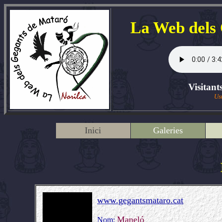
La Web dels
Visitant
Us
Inici
Galeries
www.gegantsmataro.cat
Maneló
Nom: