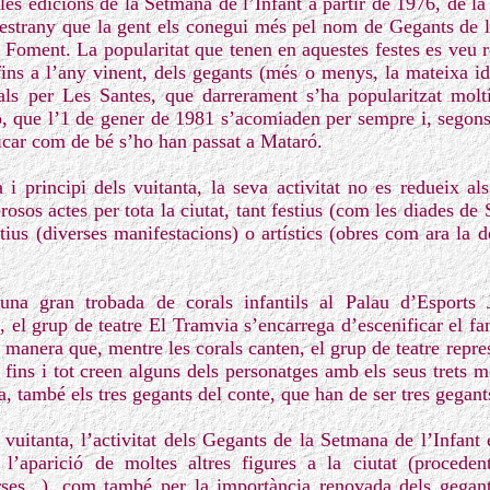
s les edicions de la Setmana de l’Infant a partir de 1976, de l
 estrany que la gent els conegui més pel nom de Gegants de 
Foment. La popularitat que tenen en aquestes festes es veu re
fins a l’any vinent, dels gegants (més o menys, la mateixa id
onals per Les Santes, que darrerament s’ha popularitzat mo
rò, que l’1 de gener de 1981 s’acomiaden per sempre i, segons 
licar com de bé s’ho han passat a Mataró.
a i principi dels vuitanta, la seva activitat no es redueix al
sos actes per tota la ciutat, tant festius (com les diades de S
tius (diverses manifestacions) o artístics (obres com ara la 
una gran trobada de corals infantils al Palau d’Esports
, el grup de teatre El Tramvia s’encarrega d’escenificar el fa
manera que, mentre les corals canten, el grup de teatre repres
 fins i tot creen alguns dels personatges amb els seus trets m
a, també els tres gegants del conte, que han de ser tres gegan
 vuitanta, l’activitat dels Gegants de la Setmana de l’Infant 
 l’aparició de moltes altres figures a la ciutat (procedent
erses...), com també per la importància renovada dels gegant