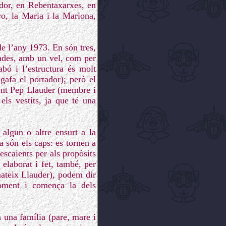
ador, en Rebentaxarxes, en
ro, la Maria i la Mariona,
e l’any 1973. En són tres,
egades, amb un vel, com per
bó i l’estructura és molt
gafa el portador); però el
ament Pep Llauder (membre i
els vestits, ja que té una
 algun o altre ensurt a la
a són els caps: es tornen a
escaients per als propòsits
elaborat i fet, també, per
mateix Llauder), podem dir
Foment i comença la dels
 una família (pare, mare i