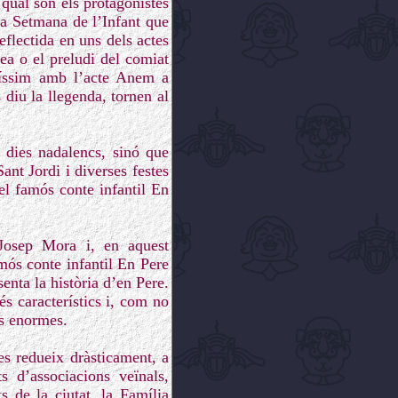
a qual són els protagonistes
la Setmana de l’Infant que
flectida en uns dels actes
ea o el preludi del comiat
ltíssim amb l’acte Anem a
diu la llegenda, tornen al
s dies nadalencs, sinó que
ant Jordi i diverses festes
del famós conte infantil En
 Josep Mora i, en aquest
mós conte infantil En Pere
enta la història d’en Pere.
és característics i, com no
ts enormes.
es redueix dràsticament, a
s d’associacions veïnals,
s de la ciutat, la Família