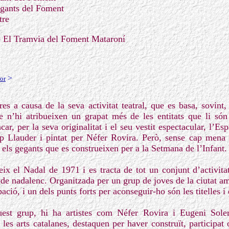
gants del Foment
tre
e El Tramvia del Foment Mataroní
>
or
es a causa de la seva activitat teatral, que es basa, sovint,
e n’hi atribueixen un grapat més de les entitats que li són
car, per la seva originalitat i el seu vestit espectacular, l’E
ep Llauder i pintat per Néfer Rovira. Però, sense cap mena
 els gegants que es construeixen per a la Setmana de l’Infant.
ix el Nadal de 1971 i es tracta de tot un conjunt d’activitat
ode nadalenc. Organitzada per un grup de joves de la ciutat am
ació, i un dels punts forts per aconseguir-ho són les titelles i 
uest grup, hi ha artistes com Néfer Rovira i Eugeni Sole
es arts catalanes, destaquen per haver construït, participat 