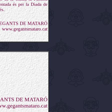
entada és per la Diada de
és.
GEGANTS DE MATARÓ
www.gegantsmataro.cat
GANTS DE MATARÓ
w.gegantsmataro.cat