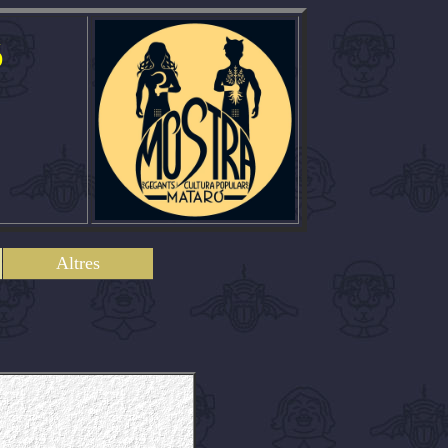
ó
Altres