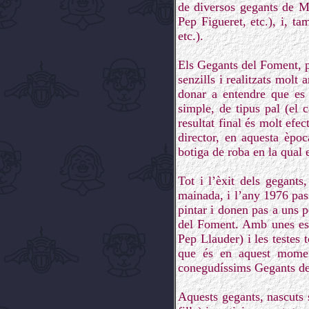
de diversos gegants de Ma
Pep Figueret, etc.), i, t
etc.).
Els Gegants del Foment, p
senzills i realitzats molt
donar a entendre que es 
simple, de tipus pal (el 
resultat final és molt efe
director, en aquesta èpoc
botiga de roba en la qual e
Tot i l’èxit dels gegants
mainada, i l’any 1976 pass
pintar i donen pas a uns p
del Foment. Amb unes estr
Pep Llauder) i les testes
que és en aquest moment
conegudíssims Gegants de 
Aquests gegants, nascuts 