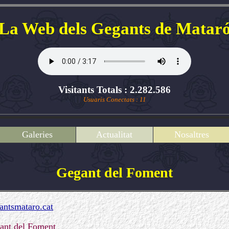
La Web dels Gegants de Matar
Visitants Totals : 2.282.586
Usuaris Conectats : 11
Galeries
Actualitat
Nosaltres
Gegant del Foment
ntsmataro.cat
ant del Foment