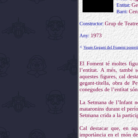
Ge
Entitat:
Cen
Barri:
Grup de Teatr
Constructor:
1973
Any:
<
Veure Gegant del Foment posteri
El Foment té moltes figur
l’entitat. A més, també s
aquestes figures, cal desta
gegant-titella, obra de P
conegudes de l’entitat són
La Setmana de l’Infant ne
mataronins durant el perí
Setmana crida a la particip
Cal destacar que, en aq
importància en el món de l