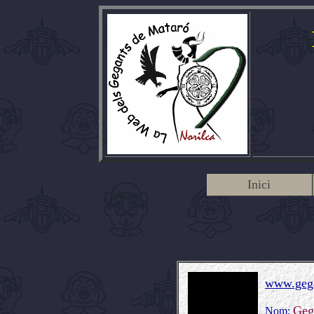
Inici
www.gega
Geg
Nom: