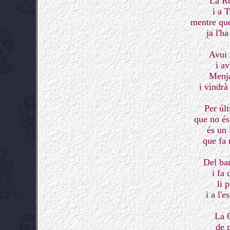
La Ro
i a T
mentre que
ja l'ha
Avui 
i av
Menja
i vindrà
Per últ
que no és
és un
que fa 
Del bar
i fa 
li 
i a l'
La 
de 