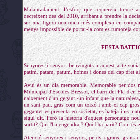
Malauradament, l’esforç que requereix treure a
decreixent des del 2010, arribant a prendre la decis
ser una figura una mica més complexa en comparac
menys impossible de portar-la com es rumoreja co
FESTA BATEI
Senyores i senyor: benvinguts a aquest acte soci
patim, patam, patum, homes i dones del cap dret al 
Avui és un dia memorable. Memorable per dos mot
Municipal d'Escoles Bressol, el barri del Pla d'en B
naixement d'un gegant -un infant que la naturalesa,
un sant pau, gras com un toixó i amb el cap gros
gegantet es presenta en societat, es bateja i es mat
sigui dit. Però la història d'aquest personatge n
sortit? Qui l'ha engendrat? Qui l'ha parit? Com és e
Atenció senyores i senyors, petits i grans, grans i 