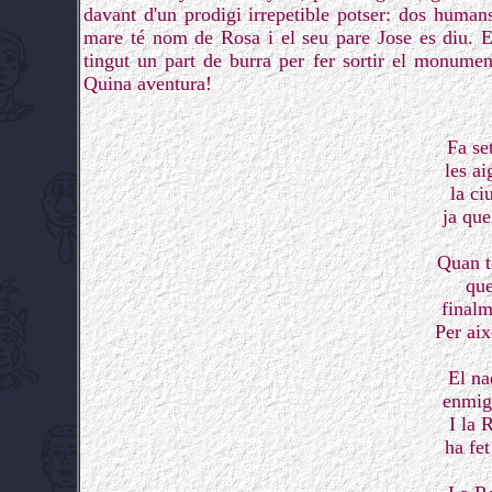
davant d'un prodigi irrepetible potser: dos huma
mare té nom de Rosa i el seu pare Jose es diu. E
tingut un part de burra per fer sortir el monume
Quina aventura!
Fa se
les ai
la ci
ja que
Quan t
que
finalm
Per aix
El na
enmig 
I la 
ha fet