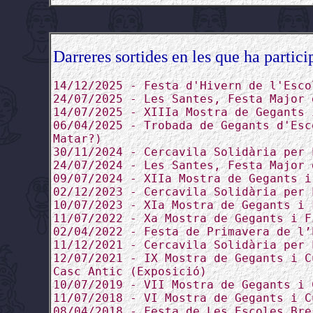
Darreres sortides en les que ha partici
14/12/2025 - Festa d'Hivern de l'Esco
24/07/2025 - Les Santes, Festa Major 
14/07/2025 - XIIIa Mostra de Gegants 
06/04/2025 - Trobada de Gegants d'Esc
Matar?)
30/11/2024 - Cercavila Solidària per 
24/07/2024 - Les Santes, Festa Major 
09/07/2024 - XIIa Mostra de Gegants i
02/12/2023 - Cercavila Solidària per 
10/07/2023 - XIa Mostra de Gegants i 
11/07/2022 - Xa Mostra de Gegants i F
02/04/2022 - Festa de Primavera de l’
11/12/2021 - Cercavila Solidària per 
12/07/2021 - IX Mostra de Gegants i C
Casc Antic (Exposició)
10/07/2019 - VII Mostra de Gegants i 
11/07/2018 - VI Mostra de Gegants i C
08/04/2018 - Festa de Les Escoles Bre