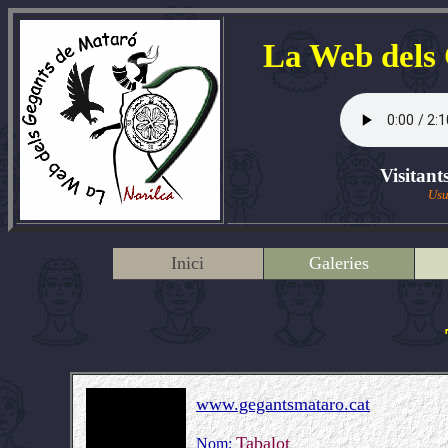
La Web dels
Visitant
Usu
Inici
Galeries
www.gegantsmataro.cat
Tabalot
Nom: