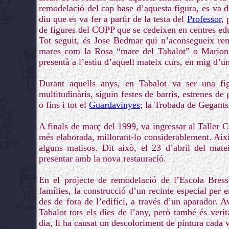
remodelació del cap base d’aquesta figura, es va d
diu que es va fer a partir de la testa del
Professor
, 
de figures del COPP que se cedeixen en centres edu
Tot seguit, és Jose Bedmar qui n’aconsegueix rem
mares com la Rosa “mare del Tabalot” o Mariona B
presentà a l’estiu d’aquell mateix curs, en mig d’un 
Durant aquells anys, en Tabalot va ser una figu
multitudinàris, siguin festes de barris, estrenes d
o fins i tot el
Guardavinyes
; la Trobada de Gegants 
A finals de març del 1999, va ingressar al Taller C
més elaborada, millorant-lo considerablement. Així 
alguns matisos. Dit això, el 23 d’abril del mat
presentar amb la nova restauració.
En el projecte de remodelació de l’Escola Bresso
famílies, la construcció d’un recinte especial per
des de fora de l’edifici, a través d’un aparador. Av
Tabalot tots els dies de l’any, però també és veri
dia, li ha causat un descoloriment de pintura cada