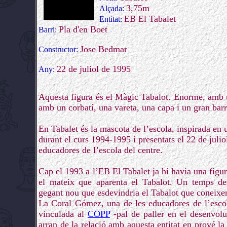
3,75m
Alçada:
EB El Tabalet
Entitat:
Pla d'en Boet
Barri:
Jose Bedmar
Constructor:
22 de juliol de 1995
Any:
Aquesta figura és el Màgic Tabalot. Enorme, amb 
amb un corbatí, una vareta, una capa i un gran barre
En Tabalet és la mascota de l’escola, inspirada en u
durant el curs 1994-1995 i presentats el 22 de juliol
educadores de l’escola del centre.
Cap el 1993 a l’EB El Tabalet ja hi havia una figura
el mateix que aparenta el Tabalot. Un temps des
gegant nou que esdevindria el Tabalot que coneixem
La Coral Gómez, una de les educadores de l’escol
vinculada al
COPP
-pal de paller en el desenvolu
arran de la relació amb aquesta entitat en prové la 