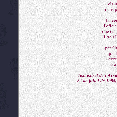
els i
i ens 
La ce
l'ofic
que és b
i treu 
I per úl
que l
l'exc
serà
Text extret de l'Arx
22 de juliol de 1995