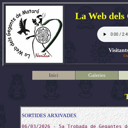
La Web dels
Visitant
Us
Inici
Galeries
SORTIDES ARXIVADES
06/03/2026 - 5a Trobada de Gegantes d