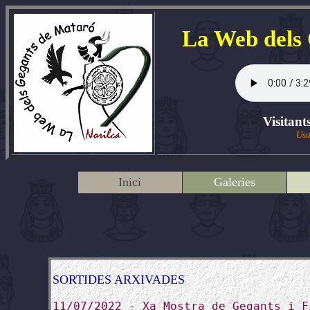
La Web dels
Visitant
Usu
Inici
Galeries
SORTIDES ARXIVADES
11/07/2022 - Xa Mostra de Gegants i F