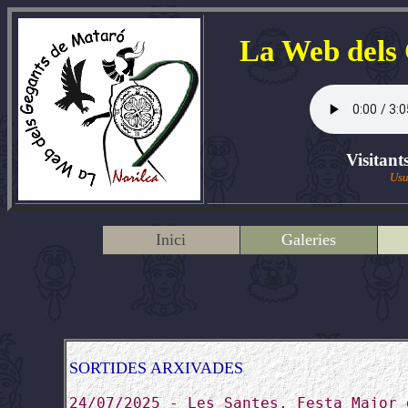
La Web dels
Visitant
Usu
Inici
Galeries
SORTIDES ARXIVADES
24/07/2025 - Les Santes, Festa Major 