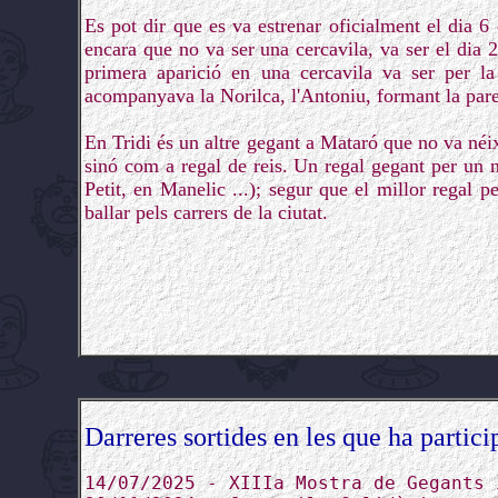
Es pot dir que es va estrenar oficialment el dia 6
encara que no va ser una cercavila, va ser el dia 
primera aparició en una cercavila va ser per l
acompanyava la Norilca, l'Antoniu, formant la parell
En Tridi és un altre gegant a Mataró que no va néixer
sinó com a regal de reis. Un regal gegant per un 
Petit, en Manelic ...); segur que el millor regal p
ballar pels carrers de la ciutat.
Darreres sortides en les que ha partici
14/07/2025 - XIIIa Mostra de Gegants 