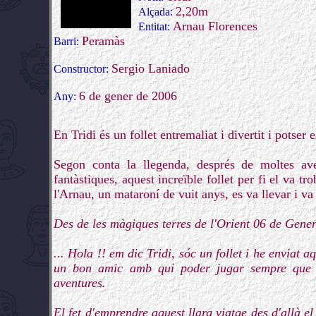
2,20m
Alçada:
Arnau Florences
Entitat:
Peramàs
Barri:
Sergio Laniado
Constructor:
6 de gener de 2006
Any:
En Tridi és un follet entremaliat i divertit i potser
Segon conta la llegenda, després de moltes av
fantàstiques, aquest increïble follet per fi el va t
l'Arnau, un mataroní de vuit anys, es va llevar i va 
Des de les màgiques terres de l'Orient 06 de Gene
... Hola !! em dic Tridi, sóc un follet i he enviat 
un bon amic amb qui poder jugar sempre que v
aventures.
El fet d'emprendre aquest llarg viatge des d'allà el