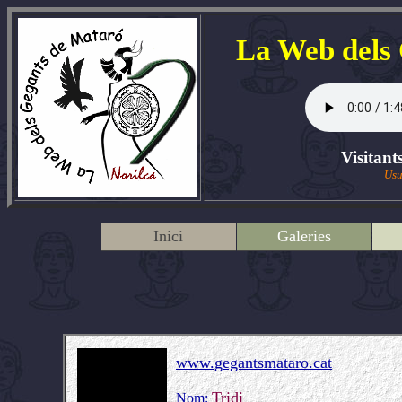
La Web dels
Visitant
Usu
Inici
Galeries
www.gegantsmataro.cat
Tridi
Nom: