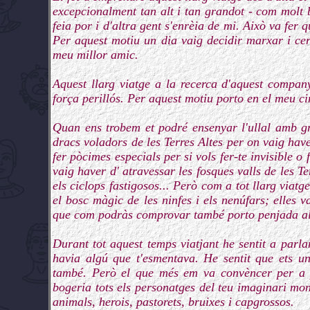
excepcionalment tan alt i tan grandot - com molt bé
feia por i d'altra gent s'enrèia de mi. Això va fer 
Per aquest motiu un dia vaig decidir marxar i cer
meu millor amic.
Aquest llarg viatge a la recerca d'aquest company
força perillós. Per aquest motiu porto en el meu ci
Quan ens trobem et podré ensenyar l'ullal amb g
dracs voladors de les Terres Altes per on vaig hav
fer pòcimes especials per si vols fer-te invisible o 
vaig haver d' atravessar les fosques valls de les T
els ciclops fastigosos... Però com a tot llarg vi
el bosc màgic de les ninfes i els nenúfars; elles
que com podràs comprovar també porto penjada al
Durant tot aquest temps viatjant he sentit a parl
havia algú que t'esmentava. He sentit que ets un v
també. Però el que més em va convèncer per a p
bogeria tots els personatges del teu imaginari mon
animals, herois, pastorets, bruixes i capgrossos.