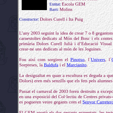
Escola GEM
Entitat:
Molins
Barri:
Dolors Curell i Ita Puig
Constructor:
L’any 2003 seguint la idea de crear 7 o 8 gegantons
carnestoltes dedicats al Món del Bosc i els contes
primària Dolors Curell Julià i d’Educació Visual
crear-ne uns dedicats al món de les Joguines.
Fou així com sorgiren el
Pinotxo
, l´
Univers
, l´
Sorpreses, la
Baldufa
i el
Marcianito
.
La desigualtat en quan a escultura es deguda a que
Dolors) eren més senzills que els fets pels alumnes
Passat el carnaval de 2003 foren destruits a excep
en una exposició del Col·lectiu de Centres privats
es pogueren veure gegants com el
Senyor Carreter
El GEM aportà els dos gegants esmentats, les test