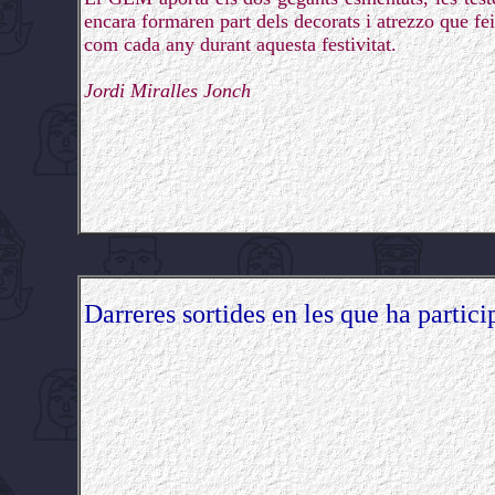
encara formaren part dels decorats i atrezzo que fei
com cada any durant aquesta festivitat.
Jordi Miralles Jonch
Darreres sortides en les que ha partici