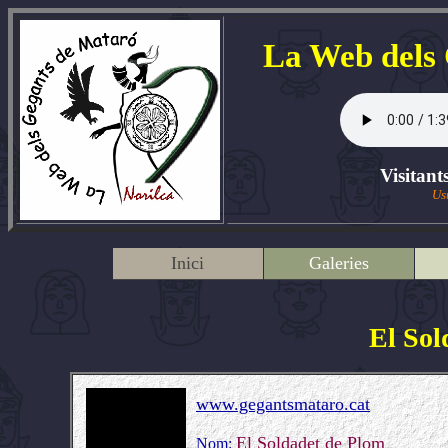
La Web dels
Visitant
Us
Inici
Galeries
El Sol
www.gegantsmataro.cat
El Soldadet de Plom
Nom: