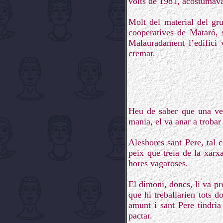
volts de 1981, acostumava
Molt del material del gru
cooperatives de Mataró, s
Malauradament l’edifici 
cremar.
Heu de saber que una veg
mania, el va anar a trobar
Aleshores sant Pere, tal 
peix que treia de la xarx
hores vagaroses.
El dimoni, doncs, li va pr
que hi treballarien tots d
amunt i sant Pere tindria
pactar.