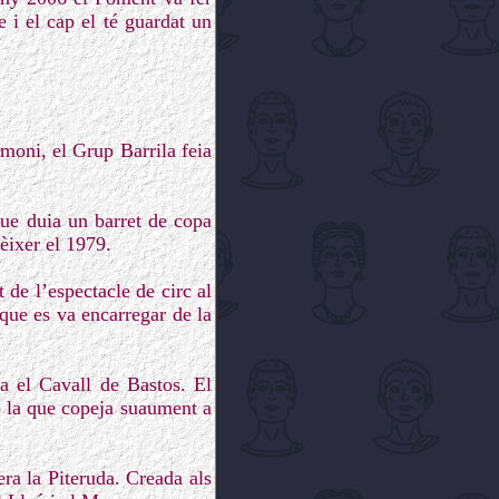
e i el cap el té guardat un
moni, el Grup Barrila feia
ue duia un barret de copa
èixer el 1979.
 de l’espectacle de circ al
(que es va encarregar de la
ia el Cavall de Bastos. El
b la que copeja suaument a
ra la Piteruda. Creada als