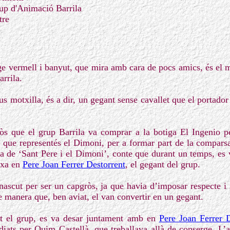
up d'Animació Barrila
tre
ge vermell i banyut, que mira amb cara de pocs amics, és el 
rrila.
us motxilla, és a dir, un gegant sense cavallet que el portad
ròs que el grup Barrila va comprar a la botiga El Ingenio p
 que representés el Dimoni, per a formar part de la compar
la de ‘Sant Pere i el Dimoni’, conte que durant un temps, es v
anxa en
Pere Joan Ferrer Destorrent
, el gegant del grup.
ascut per ser un capgròs, ja que havia d’imposar respecte 
e manera que, ben aviat, el van convertir en un gegant.
lt el grup, es va desar juntament amb en
Pere Joan Ferrer D
iats per Quim Castellà, que treballava allà de conserge. L