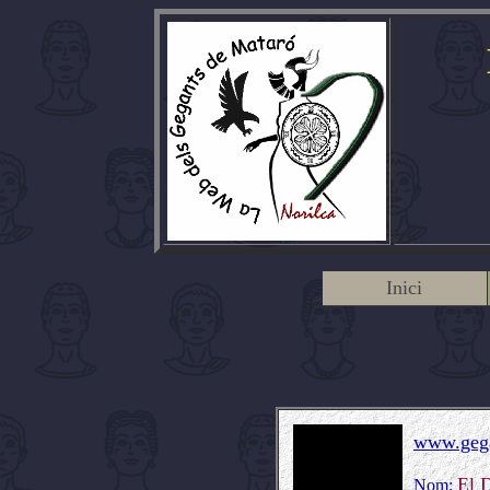
Inici
www.gega
El 
Nom: