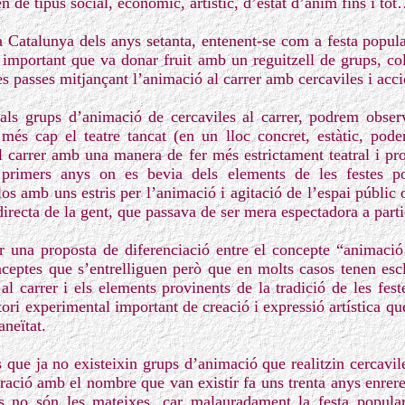
en de tipus social, econòmic, artístic, d’estat d’ànim fins i to
 la Catalunya dels anys setanta, entenent-se com a festa popu
important que va donar fruit amb un reguitzell de grups, co
s passes mitjançant l’animació al carrer amb cercaviles i accio
, als grups d’animació de cercaviles al carrer, podrem obse
més cap el teatre tancat (en un lloc concret, estàtic, pode
 al carrer amb una manera de fer més estrictament teatral i p
s primers anys on es bevia dels elements de les festes po
los amb uns estris per l’animació i agitació de l’espai públic o
directa de la gent, que passava de ser mera espectadora a parti
r una proposta de diferenciació entre el concepte “animació 
onceptes que s’entrelliguen però que en molts casos tenen escl
al carrer i els elements provinents de la tradició de les fes
ori experimental important de creació i expressió artística qu
aneïtat.
que ja no existeixin grups d’animació que realitzin cercavile
ació amb el nombre que van existir fa uns trenta anys enrere
es no són les mateixes, car malauradament la festa popula