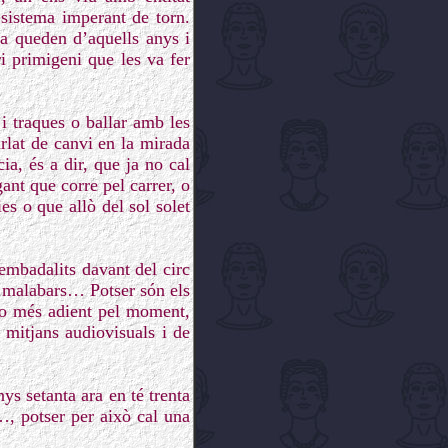
 sistema imperant de torn.
ra queden d’aquells anys i
i primigeni que les va fer
i traques o ballar amb les
arlat de canvi en la mirada
ia, és a dir, que ja no cal
gant que corre pel carrer, o
es o que allò del sol solet
mbadalits davant del circ
, malabars… Potser són els
 o més adient pel moment,
 mitjans audiovisuals i de
s setanta ara en té trenta
…, potser per això cal una