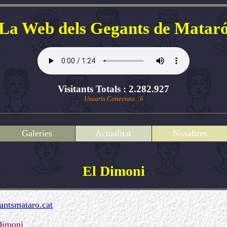
La Web dels Gegants de Matar
Visitants Totals : 2.282.927
Usuaris Conectats : 6
Galeries
Actualitat
Nosaltres
El Dimoni
ntsmataro.cat
Dimoni