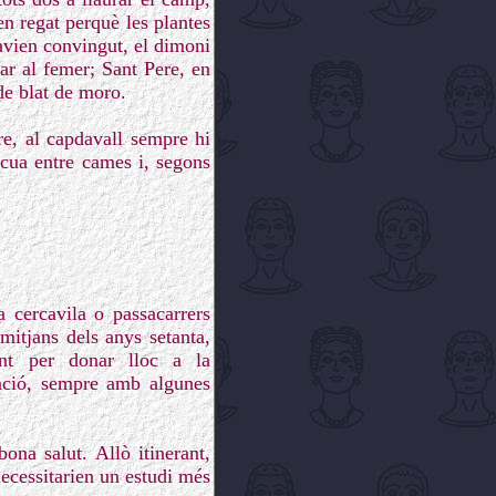
en regat perquè les plantes
havien convingut, el dimoni
çar al femer; Sant Pere, en
de blat de moro.
re, al capdavall sempre hi
 cua entre cames i, segons
 cercavila o passacarrers
mitjans dels anys setanta,
int per donar lloc a la
mació, sempre amb algunes
ona salut. Allò itinerant,
necessitarien un estudi més