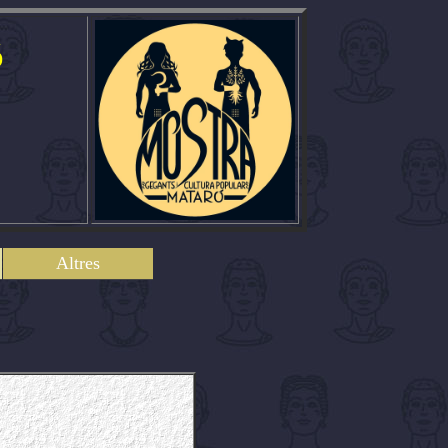
ó
Altres