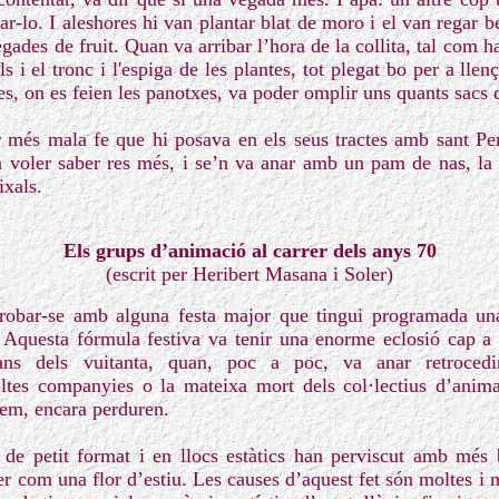
bar-lo. I aleshores hi van plantar blat de moro i el van regar b
egades de fruit. Quan va arribar l’hora de la collita, tal com 
s i el tronc i l'espiga de les plantes, tot plegat bo per a llen
s, on es feien les panotxes, va poder omplir uns quants sacs 
 més mala fe que hi posava en els seus tractes amb sant Pe
va voler saber res més, i se’n va anar amb un pam de nas, la
ixals.
Els grups d’animació al carrer dels anys 70
(escrit per Heribert Masana i Soler)
obar-se amb alguna festa major que tingui programada una
Aquesta fórmula festiva va tenir una enorme eclosió cap a 
jans dels vuitanta, quan, poc a poc, va anar retroced
oltes companyies o la mateixa mort dels col·lectius d’ani
em, encara perduren.
 de petit format i en llocs estàtics han perviscut amb més b
er com una flor d’estiu. Les causes d’aquest fet són moltes i 