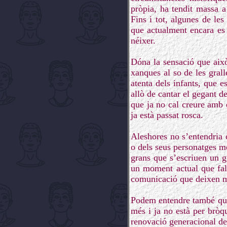
pròpia, ha tendit massa a
Fins i tot, algunes de le
que actualment encara es 
néixer.
Dóna la sensació que això
xanques al so de les grall
atenta dels infants, que e
allò de cantar el gegant de
que ja no cal creure amb e
ja està passat rosca.
Aleshores no s’entendria
o dels seus personatges m
grans que s’escriuen un 
un moment actual que fall
comunicació que deixen mo
Podem entendre també que 
més i ja no està per bròq
renovació generacional de 