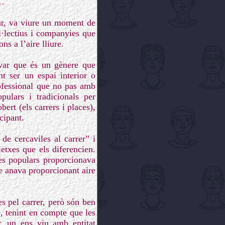
t…
lar, va viure un moment de
l·lectius i companyies que
ns a l’aire lliure.
rvar que és un gènere que
nt ser un espai interior o
rofessional que no pas amb
pulars i tradicionals per
bert (els carrers i places),
cipant.
de cercaviles al carrer” i
etxes que els diferencien.
tes populars proporcionava
e anava proporcionant aire
s pel carrer, però són ben
, tenint en compte que les
r, un ens viu amb entitat