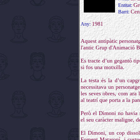
Gr
Entitat:
Cen
Barri:
1981
Any:
Aquest antipàtic personat
l'antic Grup d'Animació Ba
Es tracte d’un gegantó tip
si fos una motxilla.
La testa és la d’un capg
necessitava un personatge
les seves obres, com ara 
al teatrí que porta a la p
Però el Dimoni no havia n
el seu caràcter maligne, d
El Dimoni, un cop disso
Foment Mataroní, i custod