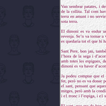
Van sembrar patates, i de
de la collita. Tal com hav
terra en amunt i no servie
sota terra.
El dimoni es va endur un
revenja. Se’n va tornar a 
es quedaria tot el que hi h
Sant Pere, bon jan, també
l’hora de la sega i d’aco
amb totes les espigues, de
dimoni es va haver d’acont
Ja podeu comptar que el 
fet, però no es va donar p
el sant, pensant que aque
mitges, però amb la condic
i e1 tronc i l’espiga, i e1
El sant, que era de bon a