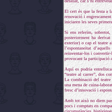
detallat, car s’hi entreveu
El cert és que la festa a
renovació i engrescament 
iniciaren les seves primere
Si ens referim, sobretot
posteriorment ha derivat 
exterior) o cap el teatre
l’espontaneïtat d’aquell
reinventar-los i convertir-
provocant la participació 
Aquí es podria entrelluca
“teatre al carrer”, dos c
La combinació del teatre 
una mena de cuina-laborat
fresc d’innovació i espont
Amb tot això no diem pas 
pocs i comptats en compar
circumstàncies històriqu