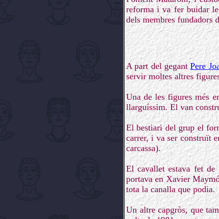
reforma i va fer buidar le
dels membres fundadors de
A part del gegant
Pere Jo
servir moltes altres figure
Una de les figures més e
llarguíssim. El van constr
El bestiari del grup el fo
carrer, i va ser construït
carcassa).
El cavallet estava fet de
portava en Xavier Maymó, 
tota la canalla que podia.
Un altre capgròs, que tam