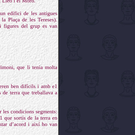
 Lleó i el Moro.
un edifici de les antigues
 la Plaça de les Tereses).
i figures del grup es van
imoni, que li tenia molta
eren ben difícils i amb e1
 de terra que treballava a
ir les condicions segments:
1 que sortís de la terra en
star d’acord i així ho van