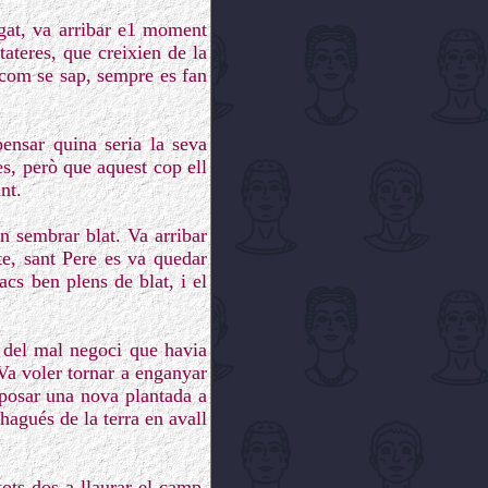
egat, va arribar e1 moment
tateres, que creixien de la
, com se sap, sempre es fan
ensar quina seria la seva
es, però que aquest cop ell
nt.
n sembrar blat. Va arribar
te, sant Pere es va quedar
acs ben plens de blat, i el
 del mal negoci que havia
 Va voler tornar a enganyar
oposar una nova plantada a
hagués de la terra en avall
ots dos a llaurar el camp,