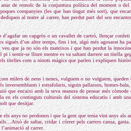
 anar de remolc de la conjuntura política del moment o del
s poques companyies (les que han tingut més sort), que enca
dediquen al teatre al carrer, han perdut part del seu encanter
 d’agafar un capgròs o un cavallet de cartró, llençar confeti 
es sigués d’un altre temps, fins i tot, algú més agosarat ha p
s veu que ja no són els mateixos i que han perdut la innocènc
l pi i sentir-se lliure mentre es va saltant darrere un titella ge
ls titelles com a ninots màgics que parlen i expliquen històri
 com milers de nens i nenes, vulguem o no vulguem, queden e
és inversemblants i estrafolaris, siguin pallassos, homes-bala
guió que encaixi amb la seva manera de pensar més còmode
a en els continguts culturals del sistema educatiu i amb uns
lt que desitjar.
els anys no perdonen i que la gent que tenia vint anys als any
uils…Això de saltar, cridar i córrer pels carrers cansa, gasta
l’animació al carrer.