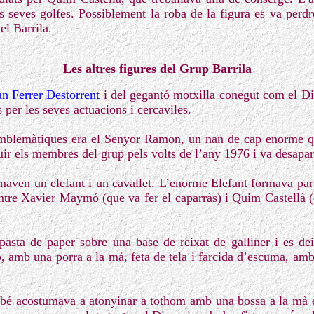
s seves golfes. Possiblement la roba de la figura es va perdr
l Barrila.
Les altres figures del Grup Barrila
an Ferrer Destorrent
i del gegantó motxilla conegut com el Di
s per les seves actuacions i cercaviles.
mblemàtiques era el Senyor Ramon, un nan de cap enorme q
uir els membres del grup pels volts de l’any 1976 i va desapar
rmaven un elefant i un cavallet. L’enorme Elefant formava part
 entre Xavier Maymó (que va fer el caparràs) i Quim Castellà 
 pasta de paper sobre una base de reixat de galliner i es de
amb una porra a la mà, feta de tela i farcida d’escuma, am
bé acostumava a atonyinar a tothom amb una bossa a la mà e