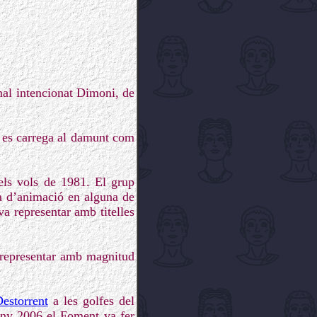
mal intencionat Dimoni, de
or es carrega al damunt com
els vols de 1981. El grup
sa d’animació en alguna de
a representar amb titelles
i representar amb magnitud
estorrent
a les golfes del
’any 2006 el Foment va fer