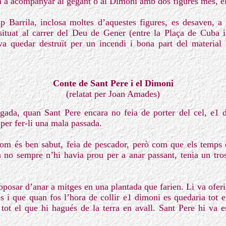
 a acompanyar al gegant o al Dimoni amb dos figures més, el
p Barrila, inclosa moltes d’aquestes figures, es desaven, a 
ituat al carrer del Deu de Gener (entre la Plaça de Cuba i
va quedar destruït per un incendi i bona part del material 
Conte de Sant Pere i el Dimoni
(relatat per Joan Amades)
ada, quan Sant Pere encara no feia de porter del cel, e1 d
 per fer-li una mala passada.
com és ben sabut, feia de pescador, però com que els temps 
a no sempre n’hi havia prou per a anar passant, tenia un tros
oposar d’anar a mitges en una plantada que farien. Li va ofer
os i que quan fos l’hora de collir e1 dimoni es quedaria tot e
 tot el que hi hagués de la terra en avall. Sant Pere hi va e