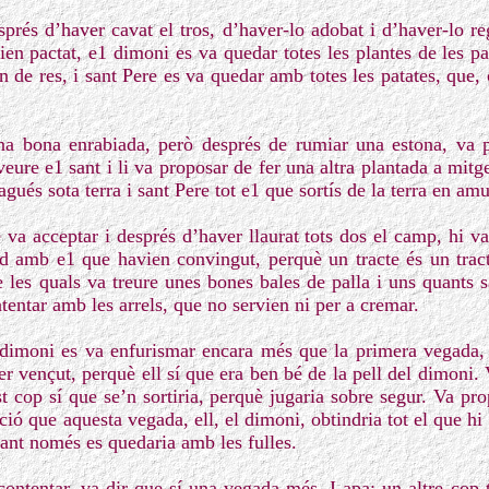
sprés d’haver cavat el tros, d’haver-lo adobat i d’haver-lo r
ien pactat, e1 dimoni es va quedar totes les plantes de les pa
n de res, i sant Pere es va quedar amb totes les patates, que
a bona enrabiada, però després de rumiar una estona, va p
veure e1 sant i li va proposar de fer una altra plantada a mitg
agués sota terra i sant Pere tot e1 que sortís de la terra en amu
 va acceptar i després d’haver llaurat tots dos el camp, hi va
rd amb e1 que havien convingut, perquè un tracte és un trac
 les quals va treure unes bones bales de palla i uns quants s
entar amb les arrels, que no servien ni per a cremar.
dimoni es va enfurismar encara més que la primera vegada,
er vençut, perquè ell sí que era ben bé de la pell del dimoni.
st cop sí que se’n sortiria, perquè jugaria sobre segur. Va pr
ió que aquesta vegada, ell, el dimoni, obtindria tot el que hi 
 sant només es quedaria amb les fulles.
contentar, va dir que sí una vegada més. I apa: un altre cop t