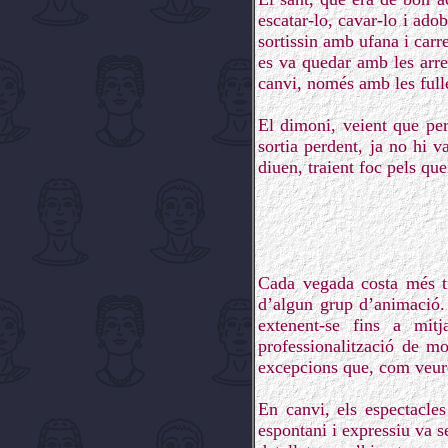
escatar-lo, cavar-lo i ado
sortissin amb ufana i carr
es va quedar amb les arrel
canvi, només amb les fulle
El dimoni, veient que per
sortia perdent, ja no hi 
diuen, traient foc pels que
Cada vegada costa més tr
d’algun grup d’animació. 
extenent-se fins a mit
professionalització de m
excepcions que, com veur
En canvi, els espectacles
espontani i expressiu va s