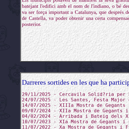
Els municipis posaven de manifest la seva gratitu
batejant l'edifici amb el nom de l'indiano, o bé de
va ser força important a Catalunya, que després d
de Castella, va poder obtenir una certa compensaci
posterior.
Darreres sortides en les que ha partici
29/11/2025 - Cercavila Solid?ria per 
24/07/2025 - Les Santes, Festa Major 
14/07/2025 - XIIIa Mostra de Gegants 
09/07/2024 - XIIa Mostra de Gegants i
04/02/2024 - Arribada i Bateig dels X
10/07/2023 - XIa Mostra de Gegants i 
11/07/2022 - Xa Mostra de Gegants i F