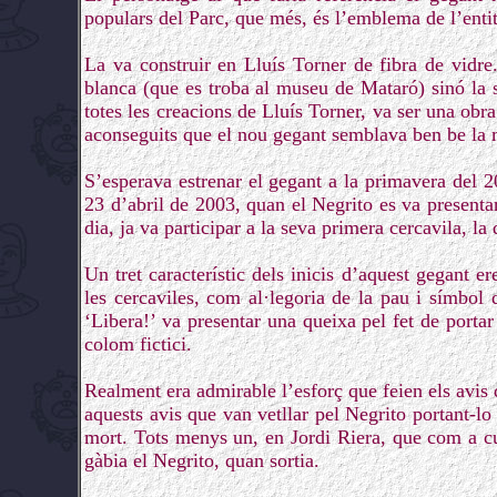
populars del Parc, que més, és l’emblema de l’entit
La va construir en Lluís Torner de fibra de vidre
blanca (que es troba al museu de Mataró) sinó la s
totes les creacions de Lluís Torner, va ser una obra 
aconseguits que el nou gegant semblava ben be la m
S’esperava estrenar el gegant a la primavera del 20
23 d’abril de 2003, quan el Negrito es va presentar
dia, ja va participar a la seva primera cercavila, la 
Un tret característic dels inicis d’aquest gegant e
les cercaviles, com al·legoria de la pau i símbol 
‘Libera!’ va presentar una queixa pel fet de portar
colom fictici.
Realment era admirable l’esforç que feien els avis de
aquests avis que van vetllar pel Negrito portant-lo 
mort. Tots menys un, en Jordi Riera, que com a cur
gàbia el Negrito, quan sortia.