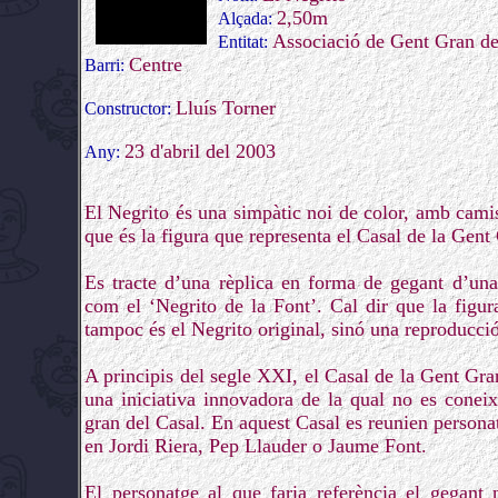
2,50m
Alçada:
Associació de Gent Gran de
Entitat:
Centre
Barri:
Lluís Torner
Constructor:
23 d'abril del 2003
Any:
El Negrito és una simpàtic noi de color, amb camis
que és la figura que representa el Casal de la Gent
Es tracte d’una rèplica en forma de gegant d’una 
com el ‘Negrito de la Font’. Cal dir que la figur
tampoc és el Negrito original, sinó una reproducció
A principis del segle XXI, el Casal de la Gent Gra
una iniciativa innovadora de la qual no es coneix
gran del Casal. En aquest Casal es reunien persona
en Jordi Riera, Pep Llauder o Jaume Font.
El personatge al que faria referència el gegant 