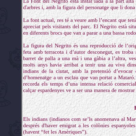
La Font del Negrito està instal·lada a la part alta
d'arbres i, amb la figura del personatge que li dona
La font actual, res té a veure amb l’encant que teni
apreciat pels visitants del parc. El Negrito està sit
en diferents brocs que van a parar a una bassa rod
La figura del Negrito és una reproducció de l’ori
feta amb terracota i d’autor desconegut, es trob
barret de palla a una mà i una gàbia a l’altra, v
molts anys havia arribat a tenir una au viva din
indians de la ciutat, amb la pretensió d’evoca
d’homenatge a un esclau que van portat a Mataró. S
recorda els temps d’una intensa relació comercia
calçar espardenyes ve a ser una manera de mostrar 
Els indians (indianos com se’ls anomenava al Mar
després d'haver emigrat a les colònies espanyole
(havent “fet les Amèriques”).