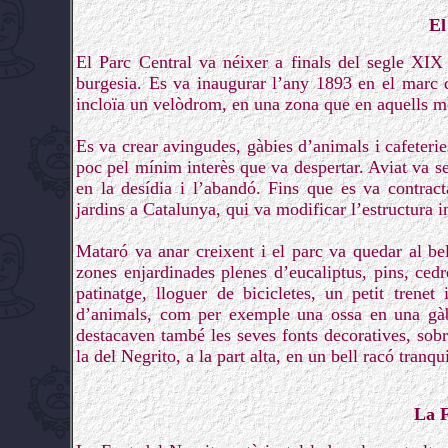
El
El Parc Central va néixer a finals del segle XIX
burgesia. Es va inaugurar l’any 1893 en el marc 
incloïa un velòdrom, en una zona que en aquells mo
Es va crear avingudes, gàbies d’animals i cafeterie
poc pel mínim interès que va despertar. Aviat va 
en la desídia i l’abandó. Fins que es va contrac
jardins a Catalunya, qui va modificar l’estructura i
Mataró va anar creixent i el parc va quedar al b
zones enjardinades plenes d’eucaliptus, pins, cedr
patinatge, lloguer de bicicletes, un petit trenet
d’animals, com per exemple una ossa en una gàbia
destacaven també les seves fonts decoratives, sobre
la del Negrito, a la part alta, en un bell racó tranqui
La F