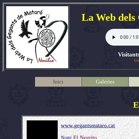
La Web dels
Visitant
Us
Inici
Galeries
E
www.gegantsmataro.cat
El Negrito
Nom: