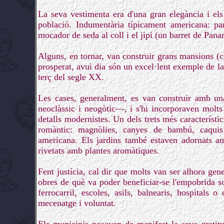
La seva vestimenta era d'una gran elegància i els
població. Indumentària típicament americana: pan
mocador de seda al coll i el jipi (un barret de Pana
Alguns, en tornar, van construir grans mansions (cas
prosperat, avui dia són un excel·lent exemple de la
terç del segle XX.
Les cases, generalment, es van construir amb una
neoclàssic i neogòtic—, i s'hi incorporaven molts de
detalls modernistes. Un dels trets més característic
romàntic: magnòlies, canyes de bambú, caquis
americana. Els jardins també estaven adornats am
rivetats amb plantes aromàtiques.
Fent justícia, cal dir que molts van ser alhora ge
obres de què va poder beneficiar-se l'empobrida so
ferrocarril, escoles, asils, balnearis, hospitals 
mecenatge i voluntat.