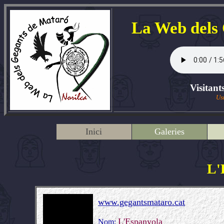
La Web dels
Visitant
Us
Inici
Galeries
L'
www.gegantsmataro.cat
L'Espanyola
Nom: