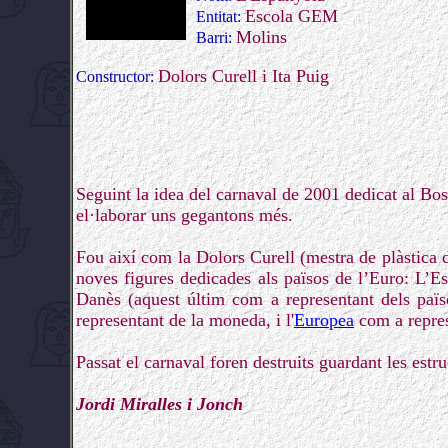
Escola GEM
Entitat:
Molins
Barri:
Dolors Curell i Ita Puig
Constructor:
Seguint la idea del carnaval de 2001 dedicat al Bosc
el·laborar uns gegantons més.
Fou així com la Dolors Curell (mestra de plàstica d
noves figures dedicades als països de l’Euro: L’Es
Danès (aquest últim com a representant dels païs
representant de la moneda, i l'
Europea
com a repres
Passat el carnaval foren destruits guardant les estr
Jordi Miralles i Jonch