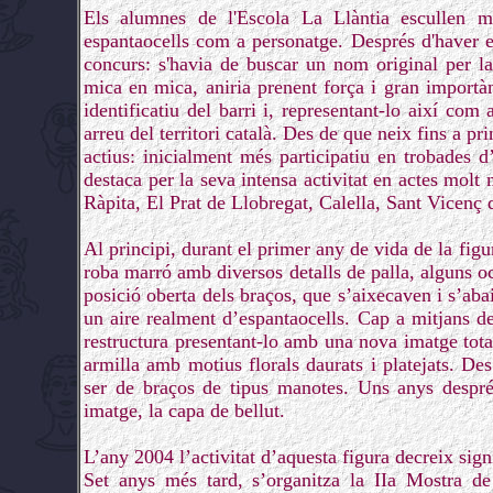
Els alumnes de l'Escola La Llàntia escullen m
espantaocells com a personatge. Després d'haver esc
concurs: s'havia de buscar un nom original per la
mica en mica, aniria prenent força i gran importàn
identificatiu del barri i, representant-lo així com 
arreu del territori català. Des de que neix fins a pr
actius: inicialment més participatiu en trobades d
destaca per la seva intensa activitat en actes molt
Ràpita, El Prat de Llobregat, Calella, Sant Vicenç 
Al principi, durant el primer any de vida de la figu
roba marró amb diversos detalls de palla, alguns ocel
posició oberta dels braços, que s’aixecaven i s’aba
un aire realment d’espantaocells. Cap a mitjans de
restructura presentant-lo amb una nova imatge tota
armilla amb motius florals daurats i platejats. De
ser de braços de tipus manotes. Uns anys després
imatge, la capa de bellut.
L’any 2004 l’activitat d’aquesta figura decreix sign
Set anys més tard, s’organitza la IIa Mostra 