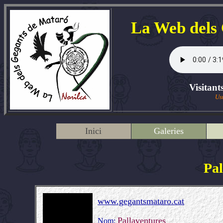
La Web dels
Visitant
Us
Inici
Galeries
Pal
www.gegantsmataro.cat
Pallaventures
Nom: