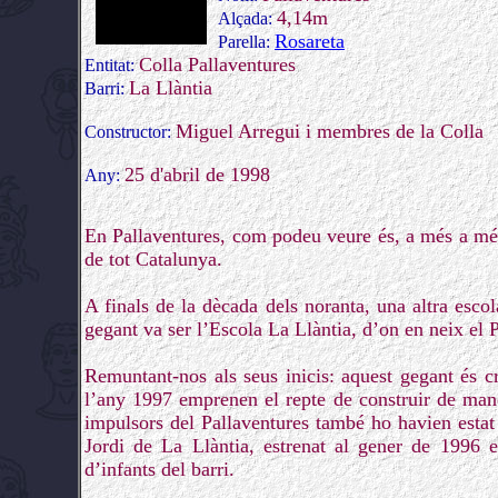
4,14m
Alçada:
Rosareta
Parella:
Colla Pallaventures
Entitat:
La Llàntia
Barri:
Miguel Arregui i membres de la Colla
Constructor:
25 d'abril de 1998
Any:
En Pallaventures, com podeu veure és, a més a més 
de tot Catalunya.
A finals de la dècada dels noranta, una altra esco
gegant va ser l’Escola La Llàntia, d’on en neix el 
Remuntant-nos als seus inicis: aquest gegant és c
l’any 1997 emprenen el repte de construir de mane
impulsors del Pallaventures també ho havien estat
Jordi de La Llàntia, estrenat al gener de 1996 
d’infants del barri.