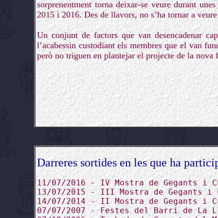
sorprenentment torna deixar-se veure durant unes 
2015 i 2016. Des de llavors, no s’ha tornar a veure
Un conjunt de factors que van desencadenar cap a
l’acabessin custodiant els membres que el van fun
però no triguen en plantejar el projecte de la nova f
Darreres sortides en les que ha partici
11/07/2016 - IV Mostra de Gegants i C
13/07/2015 - III Mostra de Gegants i 
14/07/2014 - II Mostra de Gegants i C
07/07/2007 - Festes del Barri de La L