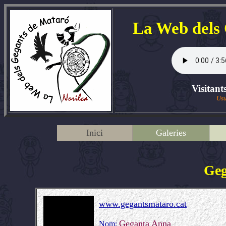
La Web dels
Visitant
Usu
Inici
Galeries
Geg
www.gegantsmataro.cat
Geganta Anna
Nom: