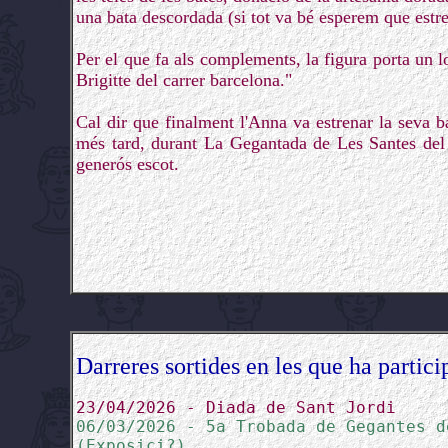
una bata descordada (si tot va bé esperem que estre
Per el que fa als complements, la figura porta un l
Brigitte del carrer barcelona."
Cal dir que finalment l'Anna va estrenar la seva b
més tard, durant La Gegantada de Les Santes del
generós escot.
Darreres sortides en les que ha partici
23/04/2026 - Diada de Sant Jordi
06/03/2026 - 5a Trobada de Gegantes d
(Exposici?)