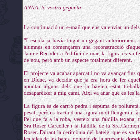
ANNA, la vostra geganta
I a continuació un e-mail que ens va enviar un del
"L'escola ja havia tingut un gegant anteriorment,
alumnes en començaren una reconstrucció d'aquest
Jaume Recoder a l'edifici de mar, la figura es va f
de nou, però amb un aspecte totalment diferent.
El projecte va acabar aparcat i no va avançar fins 
en Dídac, va decidir que ja era hora de fer aquel
apuntar alguns dels que ja havien estat treball
desaparèixer a mig camí. Així va anar que es fes la
La figura és de cartró pedra i espuma de poliuretà.
pesat, però es tracta d'una figura molt lleugera i fà
Pel que fa a la roba, vesteix una faldilla texana,
Sra.Roser Carceller i la faldilla de la Sra.Carme
Roser. Durant la cerimònia del bateig, que es va fe
les teles de les bates, donació de la artesania dora