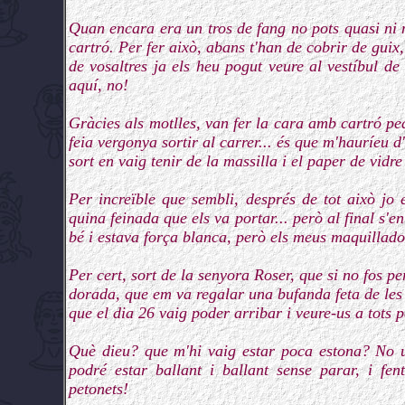
Quan encara era un tros de fang no pots quasi ni m
cartró. Per fer això, abans t'han de cobrir de guix,
de vosaltres ja els heu pogut veure al vestíbul d
aquí, no!
Gràcies als motlles, van fer la cara amb cartró pe
feia vergonya sortir al carrer... és que m'hauríeu d'
sort en vaig tenir de la massilla i el paper de vidr
Per increïble que sembli, després de tot això jo
quina feinada que els va portar... però al final s'
bé i estava força blanca, però els meus maquillad
Per cert, sort de la senyora Roser, que si no fos per
dorada, que em va regalar una bufanda feta de les v
que el dia 26 vaig poder arribar i veure-us a tots
Què dieu? que m'hi vaig estar poca estona? No u
podré estar ballant i ballant sense parar, i fen
petonets!