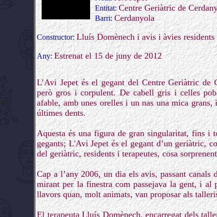
Centre Geriàtric de Cerdan
Entitat:
Cerdanyola
Barri:
Lluís Domènech i avis i àvies residents
Constructor:
Estrenat el 15 de juny de 2012
Any:
L’Avi Jepet és el gegant del Centre Geriàtric de
però gros i corpulent. De cabell gris i celles p
afable, amb unes orelles i un nas una mica grans, 
últimes dents.
Aquesta és una figura de gran singularitat, fins 
gegants; L'Avi Jepet és el gegant d’un geriàtric, co
del geriàtric, residents i terapeutes, cosa sorprenen
Cap a l’any 2006, un dia els avis, passant canals 
mirant per la finestra com passejava la gent, i a
llavors quan, molt animats, van proposar als talleris
El terapeuta Lluís Domènech, encarregat dels tallers