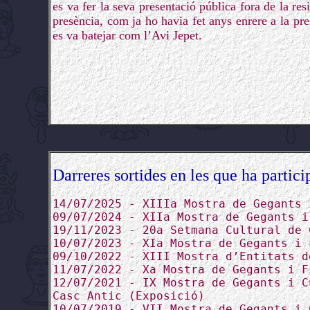
es va fer la seva presentació pública fora de la res
presència, com ja ho havia fet anys enrere a la pr
es va batejar com l’Avi Jepet.
Darreres sortides en les que ha partici
14/07/2025 - XIIIa Mostra de Gegants 
09/07/2024 - XIIa Mostra de Gegants i
19/11/2023 - 20a Setmana Cultural de 
10/07/2023 - XIa Mostra de Gegants i 
09/10/2022 - XIII Mostra d’Entitats d
11/07/2022 - Xa Mostra de Gegants i F
12/07/2021 - IX Mostra de Gegants i C
Casc Antic (Exposició)
10/07/2019 - VII Mostra de Gegants i 