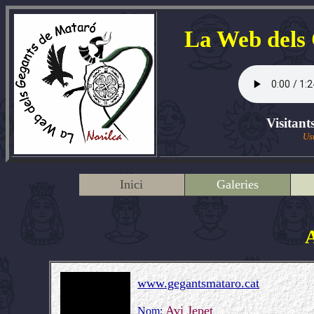
La Web dels
Visitant
Us
Inici
Galeries
A
www.gegantsmataro.cat
Avi Jepet
Nom: