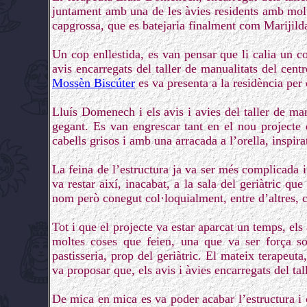
juntament amb una de les àvies residents amb molta
capgrossa, que es batejaria finalment com Marijild
Un cop enllestida, es van pensar que li calia un c
avis encarregats del taller de manualitats del cent
Mossèn Biscúter
es va presenta a la residència per 
Lluís Domenech i els avis i avies del taller de ma
gegant. Es van engrescar tant en el nou projecte 
cabells grisos i amb una arracada a l’orella, inspira
La feina de l’estructura ja va ser més complicada i
va restar així, inacabat, a la sala del geriàtric qu
nom però conegut col·loquialment, entre d’altres, 
Tot i que el projecte va estar aparcat un temps, els 
moltes coses que feien, una que va ser força s
pastisseria, prop del geriàtric. El mateix terapeut
va proposar que, els avis i àvies encarregats del ta
De mica en mica es va poder acabar l’estructura i 