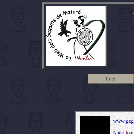
Inici
www.gega
Joan
Nom: