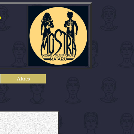
ó
Altres