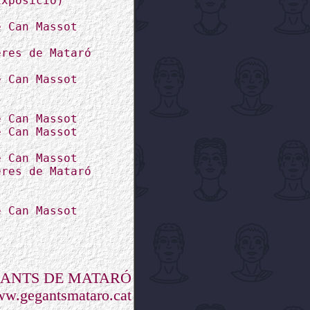
Exposició)
e Can Massot
eres de Mataró
e Can Massot
e Can Massot
e Can Massot
e Can Massot
eres de Mataró
l
e Can Massot
GANTS DE MATARÓ
w.gegantsmataro.cat