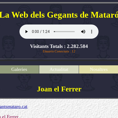
La Web dels Gegants de Matar
Visitants Totals : 2.282.584
Usuaris Conectats : 12
Galeries
Actualitat
Nosaltres
Joan el Ferrer
ntsmataro.cat
 el Ferrer