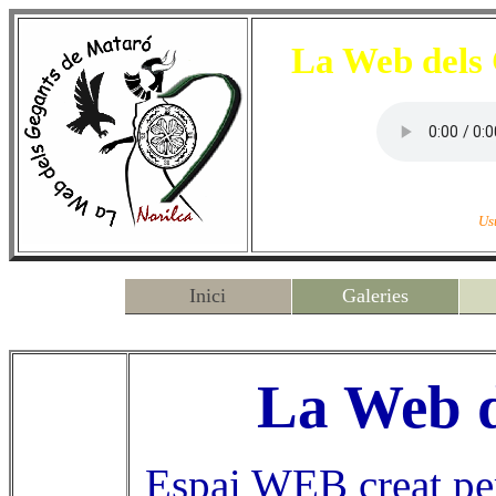
La Web dels
Visitant
Us
Inici
Galeries
La Web d
Espai WEB creat pe