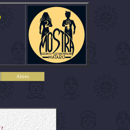
ó
Altres
r?