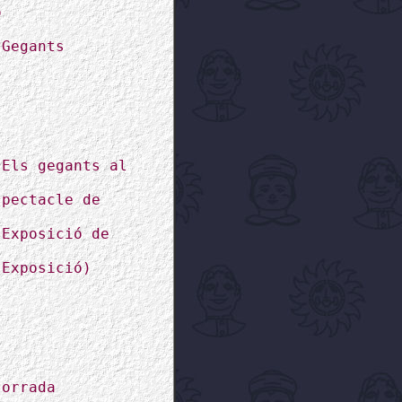
ó
 Gegants
 Els gegants al
spectacle de
(Exposició de
(Exposició)
torrada