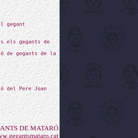
el gegant
ts els gegants de
ió de gegants de la
ió del Pere Joan
GANTS DE MATARÓ
w.gegantsmataro.cat