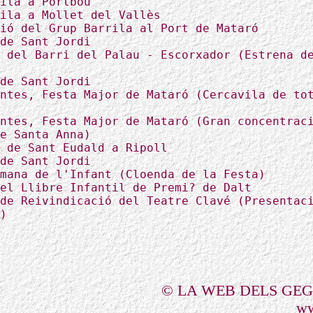
ila a Portbou
ila a Mollet del Vallès
ió del Grup Barrila al Port de Mataró
de Sant Jordi
 del Barri del Palau - Escorxador (Estrena d
de Sant Jordi
ntes, Festa Major de Mataró (Cercavila de to
ntes, Festa Major de Mataró (Gran concentrac
e Santa Anna)
 de Sant Eudald a Ripoll
de Sant Jordi
mana de l'Infant (Cloenda de la Festa)
el Llibre Infantil de Premi? de Dalt
de Reivindicació del Teatre Clavé (Presentac
)
© LA WEB DELS GE
ww