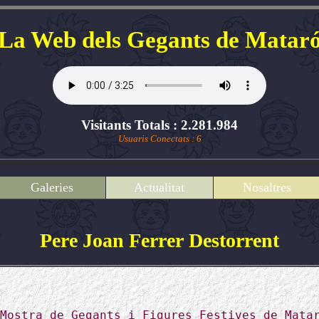
La Web dels Gegants de Matar
Visitants Totals : 2.281.984
Usuaris Conectats : 6
Galeries
Actualitat
Nosaltres
Pere Joan Ferrer Destorrent
S
Mostra de Gegants i Figures Festives de Mata